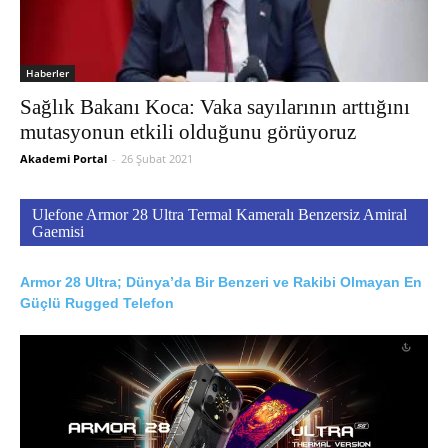
Haberler
Sağlık Bakanı Koca: Vaka sayılarının arttığını
mutasyonun etkili olduğunu görüyoruz
Akademi Portal
-
26 Şubat 2021
Ulefone Armor 28 Ultra Termal Kameralı Benzersiz Amiral
Gaemisi
Armor 28 Ultra; Dünya’da Bir Benzeri ve Rakibi Olmayan En
Güçlü Rugged Telefon