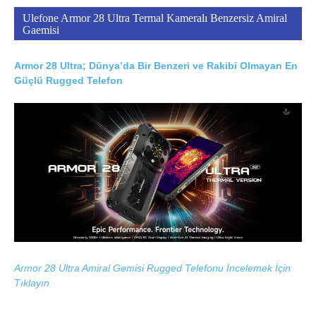
Ulefone Armor 28 Ultra Termal Kameralı Benzersiz Amiral
Gaemisi
Armor 28 Ultra; Dünya’da Bir Benzeri ve Rakibi Olmayan En
Güçlü Rugged Telefon
Armor 28 Ultra Amiral Gemisi Rugged Telefonu İncelemek İçin
Tıklayın