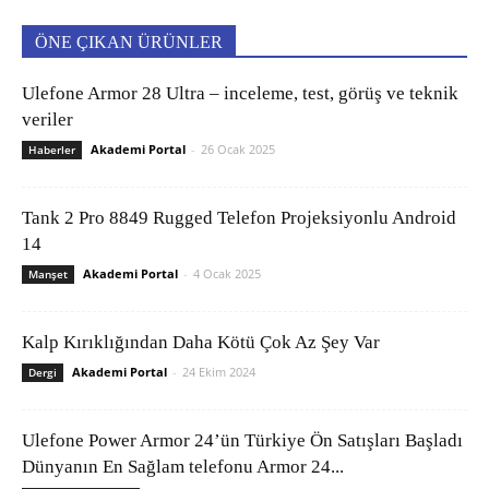
ÖNE ÇIKAN ÜRÜNLER
Ulefone Armor 28 Ultra – inceleme, test, görüş ve teknik
veriler
Akademi Portal
-
26 Ocak 2025
Haberler
Tank 2 Pro 8849 Rugged Telefon Projeksiyonlu Android
14
Akademi Portal
-
4 Ocak 2025
Manşet
Kalp Kırıklığından Daha Kötü Çok Az Şey Var
Akademi Portal
-
24 Ekim 2024
Dergi
Ulefone Power Armor 24’ün Türkiye Ön Satışları Başladı
Dünyanın En Sağlam telefonu Armor 24...