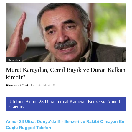
Haberler
Murat Karayılan, Cemil Bayık ve Duran Kalkan
kimdir?
Akademi Portal
-
9 Aralık 2018
Ulefone Armor 28 Ultra Termal Kameralı Benzersiz Amiral
Gaemisi
Armor 28 Ultra; Dünya’da Bir Benzeri ve Rakibi Olmayan En
Güçlü Rugged Telefon