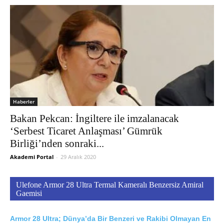
Haberler
Bakan Pekcan: İngiltere ile imzalanacak
‘Serbest Ticaret Anlaşması’ Gümrük
Birliği’nden sonraki...
Akademi Portal
-
29 Aralık 2020
Ulefone Armor 28 Ultra Termal Kameralı Benzersiz Amiral
Gaemisi
Armor 28 Ultra; Dünya’da Bir Benzeri ve Rakibi Olmayan En