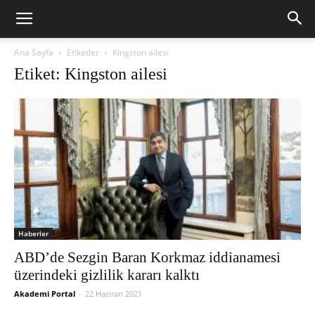
Ana Sayfa
Etiketler
Kingston ailesi
Etiket: Kingston ailesi
Haberler
ABD’de Sezgin Baran Korkmaz iddianamesi
üzerindeki gizlilik kararı kalktı
Akademi Portal
-
22 Haziran 2021