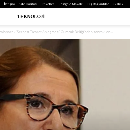
İletişim
Site Haritası
Etiketler
Rastgele Makale
Dış Bağlantılar
Gizlilik
TEKNOLOJI
zalanacak ‘Serbest Ticaret Anlaşması’ Gümrük Birliği’nden sonraki en...