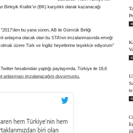
n Birleşik Krallık’ın (BK) karşılıklı olarak kazanacağı
T
P
M
“2017’den bu yana süren, AB ile Gümrük Birliği
li anlaşma olacak olan bu STA’nın imzalanmasında emeği
K
olmak üzere Türk ve İngiliz heyetlerine teşekkür ediyorum”
V
D
 Twitter hesabından yaptığı paylaşımda, Türkiye ile 18,6
U
ret anlaşması imzalanacağını duyurmuştu.
S
t
Ö
C
E
il