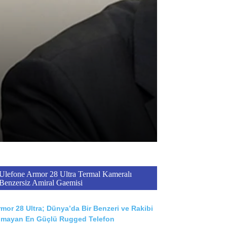
Ulefone Armor 28 Ultra Termal Kameralı
Benzersiz Amiral Gaemisi
mor 28 Ultra; Dünya’da Bir Benzeri ve Rakibi
lmayan En Güçlü Rugged Telefon