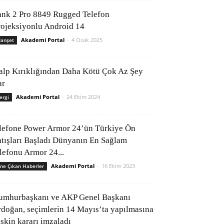
ank 2 Pro 8849 Rugged Telefon
rojeksiyonlu Android 14
Akademi Portal
-
4 Ocak 2025
anşet
alp Kırıklığından Daha Kötü Çok Az Şey
ar
Akademi Portal
-
24 Ekim 2024
ergi
lefone Power Armor 24’ün Türkiye Ön
atışları Başladı Dünyanın En Sağlam
elefonu Armor 24...
Akademi Portal
-
16 Ekim 2023
ne Çıkan Haberler
umhurbaşkanı ve AKP Genel Başkanı
rdoğan, seçimlerin 14 Mayıs’ta yapılmasına
işkin kararı imzaladı