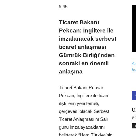
9:45
Ticaret Bakanı
Pekcan: İngiltere ile
imzalanacak serbest
ticaret anlaşması
Gümrük Birliği’nden
sonraki en önemli
Ar
İn
anlaşma
Ticaret Bakanı Ruhsar
Pekcan, İngiltere ile ticari
ilişkilerin yeni temeli,
U
çerçevesi olacak Serbest
gö
Ticaret Anlaşması’nı Salı
H
günü imzalayacaklarını
belirterek “Hem Türkiye’nin