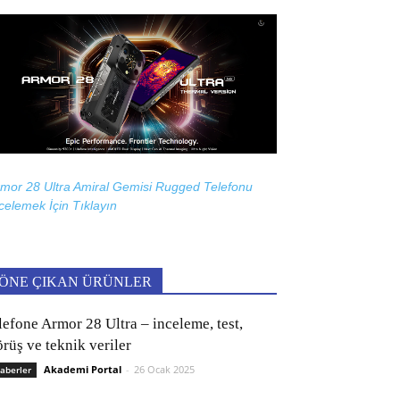
mor 28 Ultra Amiral Gemisi Rugged Telefonu
celemek İçin
Tıklayın
ÖNE ÇIKAN ÜRÜNLER
lefone Armor 28 Ultra – inceleme, test,
rüş ve teknik veriler
Akademi Portal
-
26 Ocak 2025
aberler