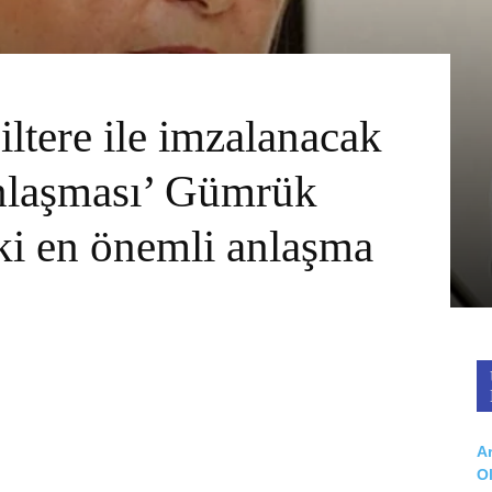
ltere ile imzalanacak
Anlaşması’ Gümrük
ki en önemli anlaşma
Ar
O