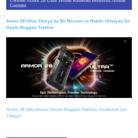
Ulefone Armor 28 Ultra Termal Kameralı Benzersiz Amiral
Gaemisi
Armor 28 Ultra; Dünya’da Bir Benzeri ve Rakibi Olmayan En
Güçlü Rugged Telefon
Armor 28 Ultra Amiral Gemisi Rugged Telefonu İncelemek İçin
Tıklayın