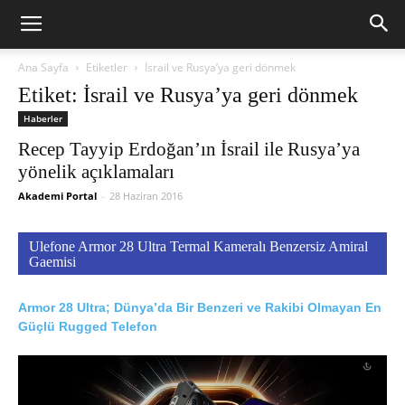
Ana Sayfa
Etiketler
İsrail ve Rusya’ya geri dönmek
Etiket: İsrail ve Rusya’ya geri dönmek
Haberler
Recep Tayyip Erdoğan’ın İsrail ile Rusya’ya
yönelik açıklamaları
Akademi Portal
-
28 Haziran 2016
Ulefone Armor 28 Ultra Termal Kameralı Benzersiz Amiral
Gaemisi
Armor 28 Ultra; Dünya’da Bir Benzeri ve Rakibi Olmayan En
Güçlü Rugged Telefon