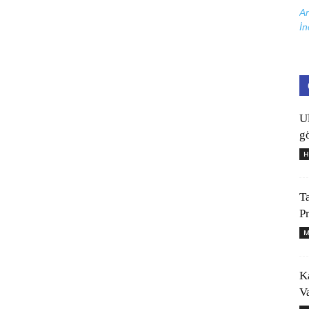
Ar
İn
U
gö
H
T
P
M
K
V