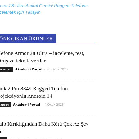
mor 28 Ultra Amiral Gemisi Rugged Telefonu
celemek İçin
Tıklayın
ÖNE ÇIKAN ÜRÜNLER
lefone Armor 28 Ultra – inceleme, test,
rüş ve teknik veriler
Akademi Portal
-
26 Ocak 2025
aberler
ank 2 Pro 8849 Rugged Telefon
rojeksiyonlu Android 14
Akademi Portal
-
4 Ocak 2025
anşet
alp Kırıklığından Daha Kötü Çok Az Şey
ar