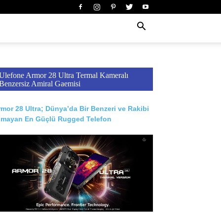
Ulefone Armor 28 Ultra Termal Kameralı
Benzersiz Amiral Gaemisi
mor 28 Ultra; Dünya’da Bir Benzeri ve Rakibi
lmayan En Güçlü Rugged Telefon