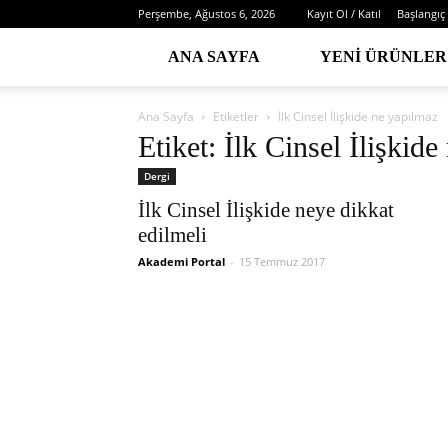
Perşembe, Ağustos 6, 2026
Kayıt Ol / Katıl
Başlangıç
ANA SAYFA
YENI ÜRÜNLER
Ana Sayfa
Etiketler
İlk Cinsel İlişkide ne yapılmaz
Etiket: İlk Cinsel İlişkid
Dergi
İlk Cinsel İlişkide neye dikkat
edilmeli
Akademi Portal
-
15 Temmuz 2017