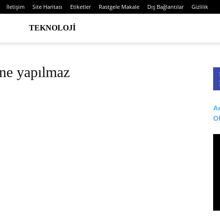
İletişim
Site Haritası
Etiketler
Rastgele Makale
Dış Bağlantılar
Gizlilik
TEKNOLOJI
e ne yapılmaz
Ar
O