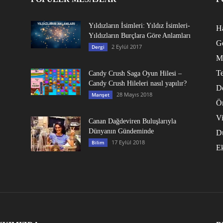
Yıldızların İsimleri: Yıldız İsimleri-
Ha
Yıldızların Burçlara Göre Anlamları
G
2 Eylül 2017
Dergi
M
Te
Candy Crush Saga Oyun Hilesi –
Candy Crush Hileleri nasıl yapılır?
D
28 Mayıs 2018
Manşet
Ö
V
Canan Dağdeviren Buluşlarıyla
Dünyanın Gündeminde
D
17 Eylül 2018
Bilim
E