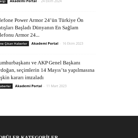
Akademi Portal
-
24 Ekim 2024
ergi
lefone Power Armor 24’ün Türkiye Ön
atışları Başladı Dünyanın En Sağlam
elefonu Armor 24...
Akademi Portal
-
16 Ekim 2023
ne Çıkan Haberler
umhurbaşkanı ve AKP Genel Başkanı
rdoğan, seçimlerin 14 Mayıs’ta yapılmasına
işkin kararı imzaladı
Akademi Portal
-
11 Mart 2023
aberler
OPÜLER KATEGORİLER