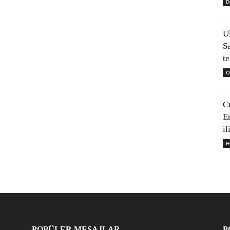
D
U
S
t
Ö
C
E
il
H
POPÜLER MESAJLAR
P