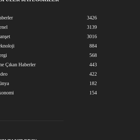
berler
3426
enel
3139
anşet
3016
knoloji
884
ergi
568
ne Çıkan Haberler
443
ideo
422
ünya
182
konomi
154