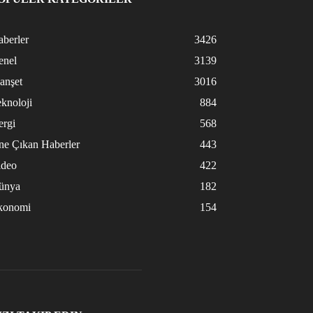
berler
3426
enel
3139
anşet
3016
knoloji
884
ergi
568
ne Çıkan Haberler
443
ideo
422
ünya
182
konomi
154