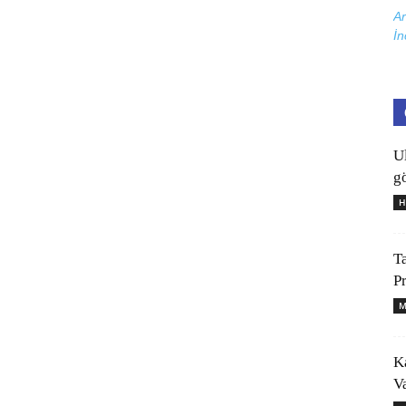
Ar
İn
U
gö
H
T
P
M
K
V