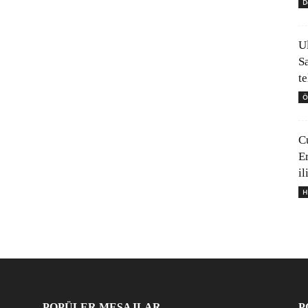
D
U
S
t
Ö
C
E
il
H
POPÜLER MESAJLAR
P