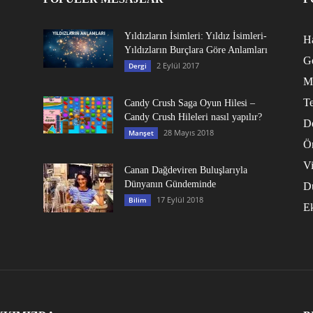
Yıldızların İsimleri: Yıldız İsimleri-
Ha
Yıldızların Burçlara Göre Anlamları
G
2 Eylül 2017
Dergi
M
Te
Candy Crush Saga Oyun Hilesi –
Candy Crush Hileleri nasıl yapılır?
D
28 Mayıs 2018
Manşet
Ö
V
Canan Dağdeviren Buluşlarıyla
Dünyanın Gündeminde
D
17 Eylül 2018
Bilim
E