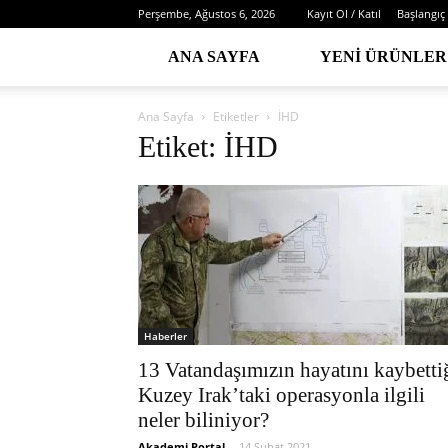
Perşembe, Ağustos 6, 2026
Kayıt Ol / Katıl
Başlangıç
ANA SAYFA
YENI ÜRÜNLER
Ana Sayfa
Etiketler
İHD
Etiket: İHD
Haberler
13 Vatandaşımızın hayatını kaybetti
Kuzey Irak’taki operasyonla ilgili
neler biliniyor?
Akademi Portal
-
14 Şubat 2021