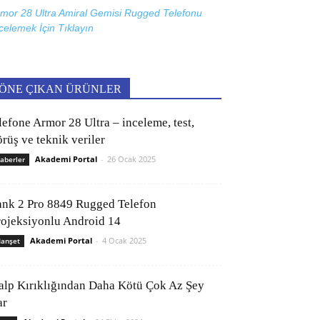
mor 28 Ultra Amiral Gemisi Rugged Telefonu
celemek İçin
Tıklayın
ÖNE ÇIKAN ÜRÜNLER
lefone Armor 28 Ultra – inceleme, test,
rüş ve teknik veriler
Akademi Portal
-
26 Ocak 2025
aberler
ank 2 Pro 8849 Rugged Telefon
rojeksiyonlu Android 14
Akademi Portal
-
4 Ocak 2025
anşet
alp Kırıklığından Daha Kötü Çok Az Şey
ar