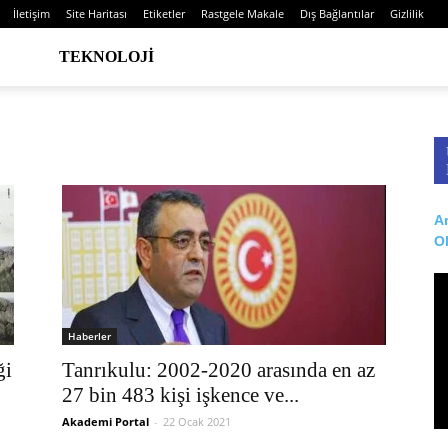
İletişim
Site Haritası
Etiketler
Rastgele Makale
Dış Bağlantılar
Gizlilik
TEKNOLOJI
Ar
O
Haberler
ği
Tanrıkulu: 2002-2020 arasında en az
27 bin 483 kişi işkence ve...
Akademi Portal
-
22 Ocak 2021