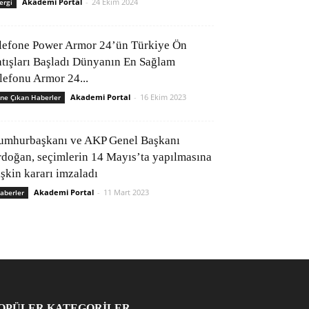
Akademi Portal
-
24 Ekim 2024
ergi
lefone Power Armor 24’ün Türkiye Ön
atışları Başladı Dünyanın En Sağlam
elefonu Armor 24...
Akademi Portal
-
16 Ekim 2023
ne Çıkan Haberler
umhurbaşkanı ve AKP Genel Başkanı
rdoğan, seçimlerin 14 Mayıs’ta yapılmasına
işkin kararı imzaladı
Akademi Portal
-
11 Mart 2023
aberler
OPÜLER KATEGORİLER