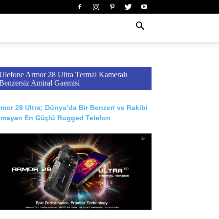
Ulefone Armor 28 Ultra Termal Kameralı
Benzersiz Amiral Gaemisi
mor 28 Ultra; Dünya’da Bir Benzeri ve Rakibi
lmayan En Güçlü Rugged Telefon