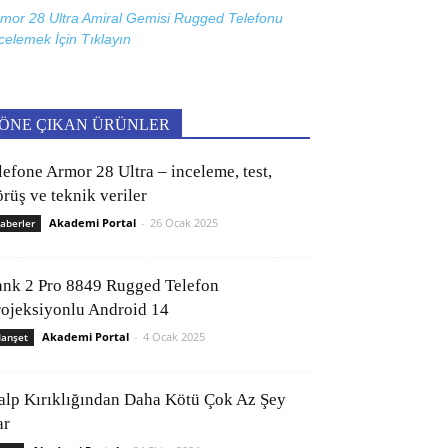
mor 28 Ultra Amiral Gemisi Rugged Telefonu
celemek İçin
Tıklayın
ÖNE ÇIKAN ÜRÜNLER
lefone Armor 28 Ultra – inceleme, test,
rüş ve teknik veriler
Akademi Portal
-
26 Ocak 2025
aberler
ank 2 Pro 8849 Rugged Telefon
rojeksiyonlu Android 14
Akademi Portal
-
4 Ocak 2025
anşet
alp Kırıklığından Daha Kötü Çok Az Şey
ar