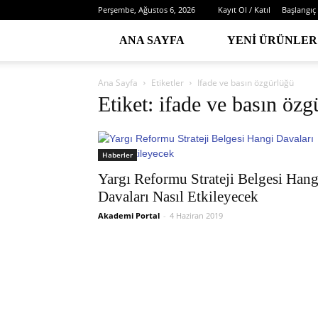
Perşembe, Ağustos 6, 2026
Kayıt Ol / Katıl
Başlangıç
ANA SAYFA
YENI ÜRÜNLER
Ana Sayfa
Etiketler
Ifade ve basın özgürlüğü
Etiket: ifade ve basın özg
Haberler
Yargı Reformu Strateji Belgesi Hang
Davaları Nasıl Etkileyecek
Akademi Portal
-
4 Haziran 2019