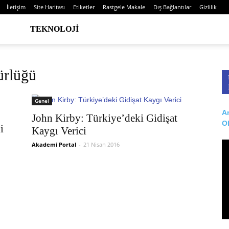
İletişim
Site Haritası
Etiketler
Rastgele Makale
Dış Bağlantılar
Gizlilik
TEKNOLOJI
ürlüğü
Genel
Ar
John Kirby: Türkiye’deki Gidişat
O
i
Kaygı Verici
Akademi Portal
-
21 Nisan 2016