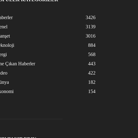
berler
3426
enel
3139
anşet
3016
knoloji
884
ergi
568
ne Çıkan Haberler
443
ideo
422
ünya
182
konomi
154