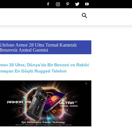
Ulefone Armor 28 Ultra Termal Kameralı
Benzersiz Amiral Gaemisi
mor 28 Ultra; Dünya’da Bir Benzeri ve Rakibi
lmayan En Güçlü Rugged Telefon