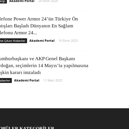
Akademi Portal
-
24 Ekim 2024
ergi
lefone Power Armor 24’ün Türkiye Ön
atışları Başladı Dünyanın En Sağlam
elefonu Armor 24...
Akademi Portal
-
16 Ekim 2023
ne Çıkan Haberler
umhurbaşkanı ve AKP Genel Başkanı
rdoğan, seçimlerin 14 Mayıs’ta yapılmasına
işkin kararı imzaladı
Akademi Portal
-
11 Mart 2023
aberler
OPÜLER KATEGORİLER