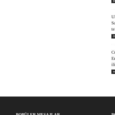
D
U
S
t
Ö
C
E
il
H
POPÜLER MESAJLAR
P