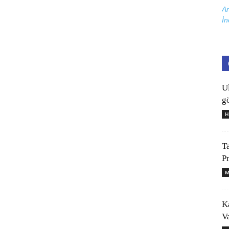
Ar
İn
U
gö
H
T
P
M
K
V