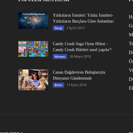
Yıldızların İsimleri: Yıldız İsimleri-
Ha
Yıldızların Burçlara Göre Anlamları
G
2 Eylül 2017
Dergi
M
Te
Candy Crush Saga Oyun Hilesi –
Candy Crush Hileleri nasıl yapılır?
D
28 Mayıs 2018
Manşet
Ö
V
Canan Dağdeviren Buluşlarıyla
Dünyanın Gündeminde
D
17 Eylül 2018
Bilim
E