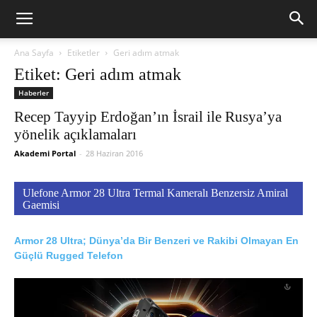
Ana Sayfa
Etiketler
Geri adım atmak
Etiket: Geri adım atmak
Haberler
Recep Tayyip Erdoğan’ın İsrail ile Rusya’ya
yönelik açıklamaları
Akademi Portal
-
28 Haziran 2016
Ulefone Armor 28 Ultra Termal Kameralı Benzersiz Amiral
Gaemisi
Armor 28 Ultra; Dünya’da Bir Benzeri ve Rakibi Olmayan En
Güçlü Rugged Telefon