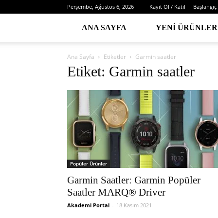
Perşembe, Ağustos 6, 2026
Kayıt Ol / Katıl
Başlangıç
ANA SAYFA
YENI ÜRÜNLER
Ana Sayfa
Etiketler
Garmin saatler
Etiket: Garmin saatler
Popüler Ürünler
Garmin Saatler: Garmin Popüler
Saatler MARQ® Driver
Akademi Portal
-
18 Kasım 2021