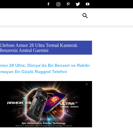
Ulefone Armor 28 Ultra Termal Kameralı
Benzersiz Amiral Gaemisi
mor 28 Ultra; Dünya’da Bir Benzeri ve Rakibi
lmayan En Güçlü Rugged Telefon