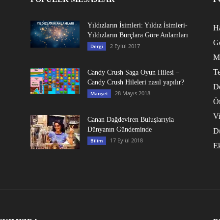
Yıldızların İsimleri: Yıldız İsimleri-
Ha
Yıldızların Burçlara Göre Anlamları
G
2 Eylül 2017
Dergi
M
Te
Candy Crush Saga Oyun Hilesi –
Candy Crush Hileleri nasıl yapılır?
D
28 Mayıs 2018
Manşet
Ö
V
Canan Dağdeviren Buluşlarıyla
Dünyanın Gündeminde
D
17 Eylül 2018
Bilim
E