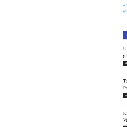
Ar
İn
U
gö
H
T
P
M
K
V