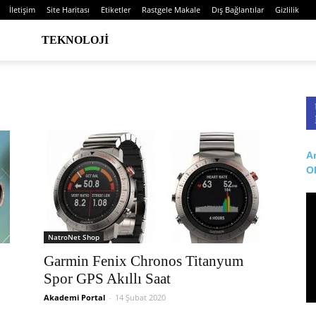
İletişim
Site Haritası
Etiketler
Rastgele Makale
Dış Bağlantılar
Gizlilik
TEKNOLOJI
Ar
O
NatroNet Shop
Garmin Fenix ​​Chronos Titanyum
Spor GPS Akıllı Saat
Akademi Portal
-
14 Şubat 2020