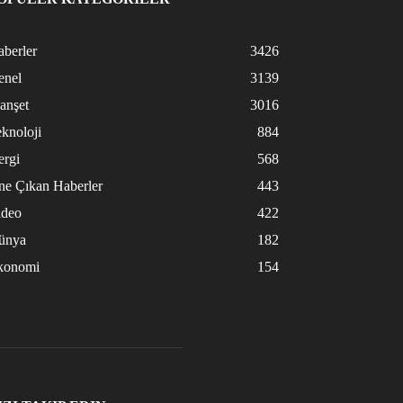
berler
3426
enel
3139
anşet
3016
knoloji
884
ergi
568
ne Çıkan Haberler
443
ideo
422
ünya
182
konomi
154