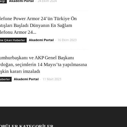
Akademi Portal
-
24 Ekim 2024
ergi
lefone Power Armor 24’ün Türkiye Ön
atışları Başladı Dünyanın En Sağlam
elefonu Armor 24...
Akademi Portal
-
16 Ekim 2023
ne Çıkan Haberler
umhurbaşkanı ve AKP Genel Başkanı
rdoğan, seçimlerin 14 Mayıs’ta yapılmasına
işkin kararı imzaladı
Akademi Portal
-
11 Mart 2023
aberler
OPÜLER KATEGORİLER