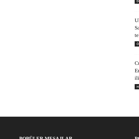
D
U
S
t
Ö
C
E
il
H
POPÜLER MESAJLAR
P