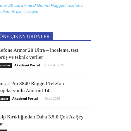
mor 28 Ultra Amiral Gemisi Rugged Telefonu
celemek İçin
Tıklayın
ÖNE ÇIKAN ÜRÜNLER
lefone Armor 28 Ultra – inceleme, test,
rüş ve teknik veriler
Akademi Portal
-
26 Ocak 2025
aberler
ank 2 Pro 8849 Rugged Telefon
rojeksiyonlu Android 14
Akademi Portal
-
4 Ocak 2025
anşet
alp Kırıklığından Daha Kötü Çok Az Şey
ar