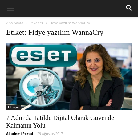
Ana Sayfa
Etiketler
Fidye yazılım WannaCry
Etiket: Fidye yazılım WannaCry
Manşet
7 Adımda Tatilde Dijital Olarak Güvende
Kalmanın Yolu
Akademi Portal
-
29 Ağustos 2017