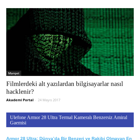
Manşet
Filmlerdeki alt yazılardan bilgisayarlar nasıl
hacklenir?
Akademi Portal
-
24 Mayıs 2017
Ulefone Armor 28 Ultra Termal Kameralı Benzersiz Amiral
Gaemisi
Armor 28 Ultra; Dünya’da Bir Benzeri ve Rakibi Olmayan En