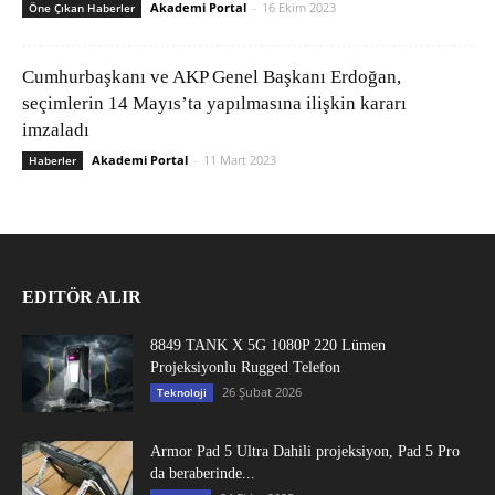
Akademi Portal
-
16 Ekim 2023
Öne Çıkan Haberler
Cumhurbaşkanı ve AKP Genel Başkanı Erdoğan,
seçimlerin 14 Mayıs’ta yapılmasına ilişkin kararı
imzaladı
Akademi Portal
-
11 Mart 2023
Haberler
EDITÖR ALIR
8849 TANK X 5G 1080P 220 Lümen
Projeksiyonlu Rugged Telefon
26 Şubat 2026
Teknoloji
Armor Pad 5 Ultra Dahili projeksiyon, Pad 5 Pro
da beraberinde...