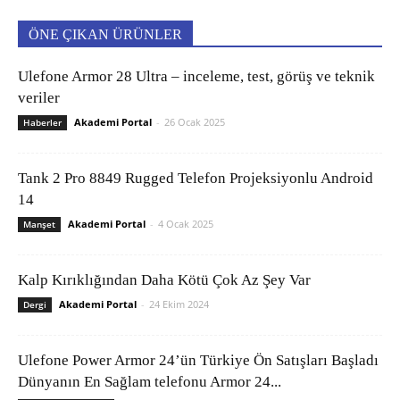
ÖNE ÇIKAN ÜRÜNLER
Ulefone Armor 28 Ultra – inceleme, test, görüş ve teknik
veriler
Akademi Portal
-
26 Ocak 2025
Haberler
Tank 2 Pro 8849 Rugged Telefon Projeksiyonlu Android
14
Akademi Portal
-
4 Ocak 2025
Manşet
Kalp Kırıklığından Daha Kötü Çok Az Şey Var
Akademi Portal
-
24 Ekim 2024
Dergi
Ulefone Power Armor 24’ün Türkiye Ön Satışları Başladı
Dünyanın En Sağlam telefonu Armor 24...