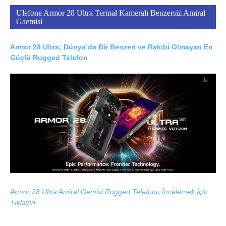
Ulefone Armor 28 Ultra Termal Kameralı Benzersiz Amiral
Gaemisi
Armor 28 Ultra; Dünya’da Bir Benzeri ve Rakibi Olmayan En
Güçlü Rugged Telefon
Armor 28 Ultra Amiral Gemisi Rugged Telefonu İncelemek İçin
Tıklayın