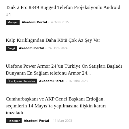
Tank 2 Pro 8849 Rugged Telefon Projeksiyonlu Android
14
Akademi Portal
-
4 Ocak 2025
Manşet
Kalp Kırıklığından Daha Kötü Çok Az Şey Var
Akademi Portal
-
24 Ekim 2024
Dergi
Ulefone Power Armor 24’ün Türkiye Ön Satışları Başladı
Dünyanın En Sağlam telefonu Armor 24...
Akademi Portal
-
16 Ekim 2023
Öne Çıkan Haberler
Cumhurbaşkanı ve AKP Genel Başkanı Erdoğan,
seçimlerin 14 Mayıs’ta yapılmasına ilişkin kararı
imzaladı
Akademi Portal
-
11 Mart 2023
Haberler