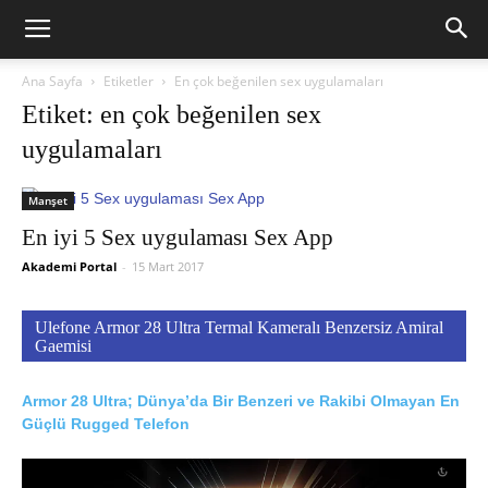
Ana Sayfa
Etiketler
En çok beğenilen sex uygulamaları
Etiket: en çok beğenilen sex
uygulamaları
Manşet
En iyi 5 Sex uygulaması Sex App
Akademi Portal
-
15 Mart 2017
Ulefone Armor 28 Ultra Termal Kameralı Benzersiz Amiral
Gaemisi
Armor 28 Ultra; Dünya’da Bir Benzeri ve Rakibi Olmayan En
Güçlü Rugged Telefon