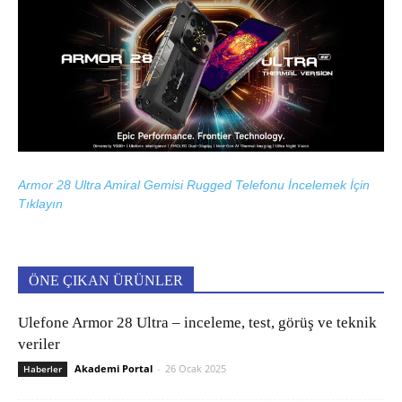
Armor 28 Ultra Amiral Gemisi Rugged Telefonu İncelemek İçin
Tıklayın
ÖNE ÇIKAN ÜRÜNLER
Ulefone Armor 28 Ultra – inceleme, test, görüş ve teknik
veriler
Akademi Portal
-
26 Ocak 2025
Haberler