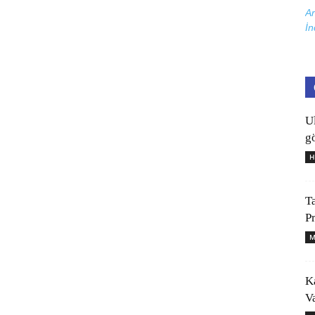
Ar
İn
U
gö
H
T
P
M
K
V