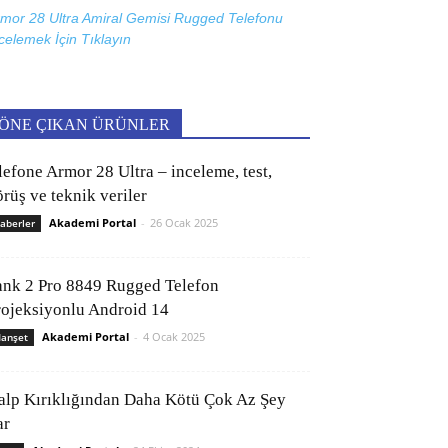
mor 28 Ultra Amiral Gemisi Rugged Telefonu
celemek İçin
Tıklayın
ÖNE ÇIKAN ÜRÜNLER
lefone Armor 28 Ultra – inceleme, test,
rüş ve teknik veriler
Akademi Portal
-
26 Ocak 2025
aberler
ank 2 Pro 8849 Rugged Telefon
rojeksiyonlu Android 14
Akademi Portal
-
4 Ocak 2025
anşet
alp Kırıklığından Daha Kötü Çok Az Şey
ar