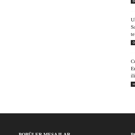
D
U
S
t
Ö
C
E
il
H
POPÜLER MESAJLAR
P