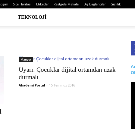
etişim
Site Haritası
Etiketler
Rastgele Makale
Dış Bağlantılar
Gizlilik
TEKNOLOJI
Manşet
Ar
Uyarı: Çocuklar dijital ortamdan uzak
O
durmalı
Akademi Portal
-
15 Temmuz 2016
l