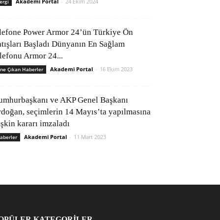
Akademi Portal
-
24 Ekim 2024
ergi
lefone Power Armor 24’ün Türkiye Ön
atışları Başladı Dünyanın En Sağlam
elefonu Armor 24...
Akademi Portal
-
16 Ekim 2023
ne Çıkan Haberler
umhurbaşkanı ve AKP Genel Başkanı
rdoğan, seçimlerin 14 Mayıs’ta yapılmasına
işkin kararı imzaladı
Akademi Portal
-
11 Mart 2023
aberler
OPÜLER KATEGORİLER