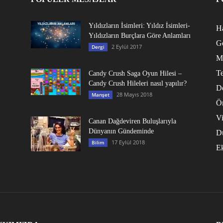
Yıldızların İsimleri: Yıldız İsimleri-
Ha
Yıldızların Burçlara Göre Anlamları
G
2 Eylül 2017
Dergi
M
Te
Candy Crush Saga Oyun Hilesi –
Candy Crush Hileleri nasıl yapılır?
D
28 Mayıs 2018
Manşet
Ö
V
Canan Dağdeviren Buluşlarıyla
Dünyanın Gündeminde
D
17 Eylül 2018
Bilim
E