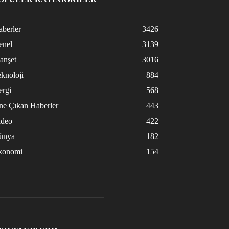
berler
3426
enel
3139
anşet
3016
knoloji
884
ergi
568
ne Çıkan Haberler
443
ideo
422
ünya
182
konomi
154