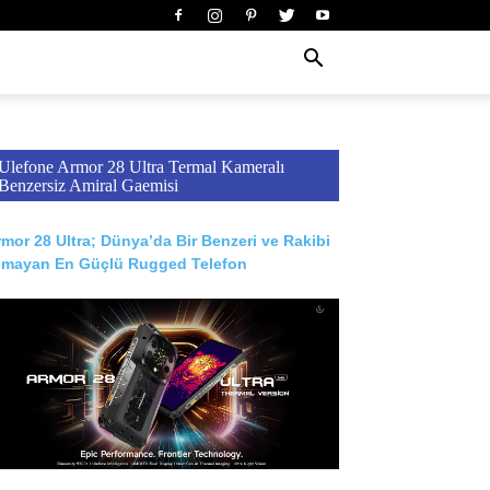
Ulefone Armor 28 Ultra Termal Kameralı
Benzersiz Amiral Gaemisi
mor 28 Ultra; Dünya’da Bir Benzeri ve Rakibi
lmayan En Güçlü Rugged Telefon