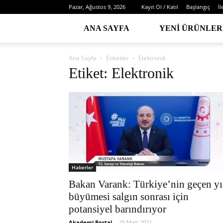
Pazar, Ağustos 9, 2026
Kayıt Ol / Katıl
Başlangıç
İl
ANA SAYFA
YENI ÜRÜNLER
Ana Sayfa
Etiketler
Elektronik
Etiket: Elektronik
Haberler
Bakan Varank: Türkiye’nin geçen yı
büyümesi salgın sonrası için
potansiyel barındırıyor
Akademi Portal
-
25 Mart 2021