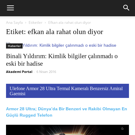
Ana Sayfa
Etiketler
Efkan ala rahat olun diyor
Etiket: efkan ala rahat olun diyor
Haberler
Binali Yıldırım: Kimlik bilgiler çalınmadı o
eski bir hadise
Akademi Portal
-
6 Nisan 2016
Ulefone Armor 28 Ultra Termal Kameralı Benzersiz Amiral
Gaemisi
Armor 28 Ultra; Dünya’da Bir Benzeri ve Rakibi Olmayan En
Güçlü Rugged Telefon