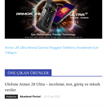
Armor 28 Ultra Amiral Gemisi Rugged Telefonu İncelemek İçin
Tıklayın
ÖNE ÇIKAN ÜRÜNLER
Ulefone Armor 28 Ultra – inceleme, test, görüş ve teknik
veriler
Akademi Portal
-
26 Ocak 2025
Haberler