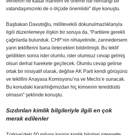
verilerim ne kadar mahrem ve önemli ise herhangi bir
vatandaşımızınki de o ölçüde önemlidir” diye konuştu.
Başbakan Davutoğlu, millitevekili dokunulmazlıklarıyla
ilgili düzenlemeye ilişkin bir soruya da, “Partilere gerekli
çağrılarda bulunduk. CHP’nin nihayetinde, zannedersem
yarın tekliflerini bana iletecekleri bildirilmişti. Bu teklif
geldikten sonra ister olumlu, ister olumsuz cevap gelmiş
olsun derhal harekete geçilecek. Olumlu cevap gelirse
ortak bir inisiyatif olarak, değilse AK Parti kendi görüşünü
ve teklifini Anayasa Komisyonu’na ve Meclis’e sunacak.
Bu konudaki kararlılığımızdan hiç kimsenin tereddüdü
olmasın” şeklinde konuştu.
Sızdırılan kimlik bilgileriyle ilgili en çok
merak edilenler
Türkiye’deki 50 milyon kişinin kimlik bilgileri internette