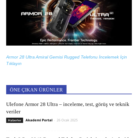
Armor 28 Ultra Amiral Gemisi Rugged Telefonu İncelemek İçin
Tıklayın
ÖNE ÇIKAN ÜRÜNLER
Ulefone Armor 28 Ultra – inceleme, test, görüş ve teknik
veriler
Akademi Portal
-
26 Ocak 2025
Haberler