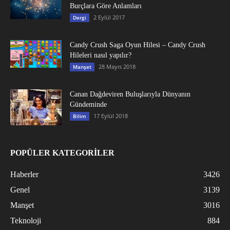
Burçlara Göre Anlamları
2 Eylül 2017
Dergi
Candy Crush Saga Oyun Hilesi – Candy Crush
Hileleri nasıl yapılır?
28 Mayıs 2018
Manşet
Canan Dağdeviren Buluşlarıyla Dünyanın
Gündeminde
17 Eylül 2018
Bilim
POPÜLER KATEGORİLER
Haberler
3426
Genel
3139
Manşet
3016
Teknoloji
884