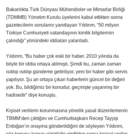
Bakanlıkta Türk Dünyası Mühendisler ve Mimarlar Birliği
(TDMMB) Yönetim Kurulu üyelerini kabul ettikten sonra
gazetecilerin sorularını yanıtlayan Yıldırım, “50 milyon
Türkiye Cumhuriyeti vatandaşının kimlik bilgilerinin
çalındığı” yönündeki iddiaları yalanladı.
Yıldırım, “Bu haber çok eski bir haber. 2010 yılında da
böyle bir iddia ortaya atılmıştı. Şimdi bu, zaman zaman
ısıtılıp ısıtılıp gündeme getiriliyor, yeni bir haber gibi servis
yapılıyor. Şu an ortaya çıkan haberlerin güncel bir değeri
yok. Bu, bildiğimiz bir konudur, geçmişte yaşanmış bir
hadisedir” diye konuştu.
Kişisel verilerin korunmasına yönelik yasal düzenlemenin
TBMM’den çıktığını ve Cumhurbaşkanı Recep Tayyip
Erdoğan’ın onayına gönderildiğini de söyleyen Yıldırım,
söz konusu kanun yürürlüğe girdikten sonra kişisel veriler