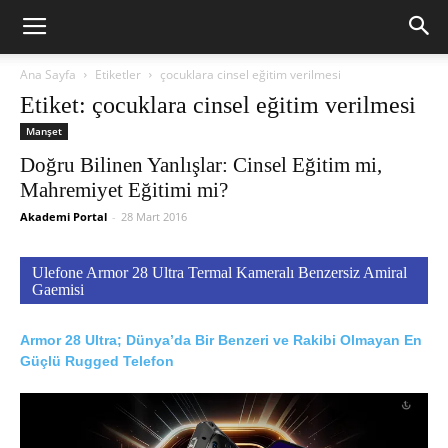
Ana Sayfa
Etiketler
çocuklara cinsel eğitim verilmesi
Etiket: çocuklara cinsel eğitim verilmesi
Manşet
Doğru Bilinen Yanlışlar: Cinsel Eğitim mi,
Mahremiyet Eğitimi mi?
Akademi Portal
-
28 Mart 2016
Ulefone Armor 28 Ultra Termal Kameralı Benzersiz Amiral
Gaemisi
Armor 28 Ultra; Dünya’da Bir Benzeri ve Rakibi Olmayan En
Güçlü Rugged Telefon