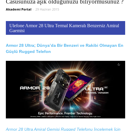
Casusunuza aşık olduğunuzu biliyormusunuz ?
Akademi Portal
-
29 Haziran 2015
Ulefone Armor 28 Ultra Termal Kameralı Benzersiz Amiral
Gaemisi
Armor 28 Ultra; Dünya’da Bir Benzeri ve Rakibi Olmayan En
Güçlü Rugged Telefon
Armor 28 Ultra Amiral Gemisi Rugged Telefonu İncelemek İçin