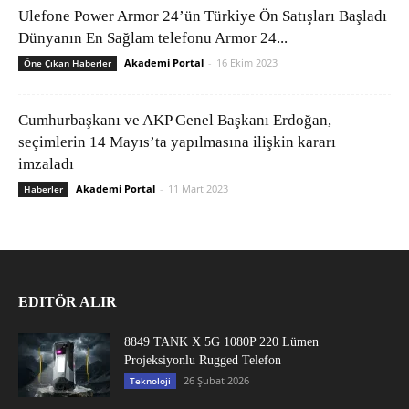
Ulefone Power Armor 24’ün Türkiye Ön Satışları Başladı
Dünyanın En Sağlam telefonu Armor 24...
Akademi Portal
-
16 Ekim 2023
Öne Çıkan Haberler
Cumhurbaşkanı ve AKP Genel Başkanı Erdoğan,
seçimlerin 14 Mayıs’ta yapılmasına ilişkin kararı
imzaladı
Akademi Portal
-
11 Mart 2023
Haberler
EDITÖR ALIR
8849 TANK X 5G 1080P 220 Lümen
Projeksiyonlu Rugged Telefon
26 Şubat 2026
Teknoloji