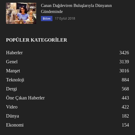
Canan Dağdeviren Buluşlarıyla Dünyanın
Gündeminde
17 Eylül 2018
Bilim
POPÜLER KATEGORİLER
Haberler
3426
Genel
3139
Manşet
3016
Teknoloji
884
Dergi
568
Öne Çıkan Haberler
443
Video
422
Dünya
182
Ekonomi
154