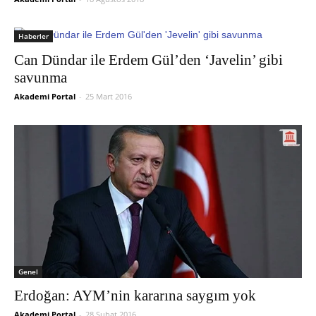
Haberler
Can Dündar ile Erdem Gül’den ‘Javelin’ gibi
savunma
Akademi Portal
-
25 Mart 2016
Genel
Erdoğan: AYM’nin kararına saygım yok
Akademi Portal
-
28 Şubat 2016