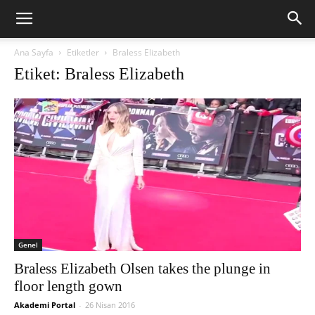
Ana Sayfa
Etiketler
Braless Elizabeth
Etiket: Braless Elizabeth
Genel
Braless Elizabeth Olsen takes the plunge in
floor length gown
Akademi Portal
-
26 Nisan 2016