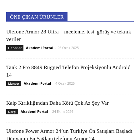
ÖNE ÇIKAN ÜRÜNLER
Ulefone Armor 28 Ultra – inceleme, test, görüş ve teknik
veriler
Akademi Portal
-
26 Ocak 2025
Haberler
Tank 2 Pro 8849 Rugged Telefon Projeksiyonlu Android
14
Akademi Portal
-
4 Ocak 2025
Manşet
Kalp Kırıklığından Daha Kötü Çok Az Şey Var
Akademi Portal
-
24 Ekim 2024
Dergi
Ulefone Power Armor 24’ün Türkiye Ön Satışları Başladı
Dünyanın En Sağlam telefonu Armor 24...