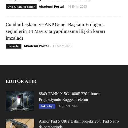
Akademi Portal
-
16 Ekim 2023
Öne Çıkan Haberler
Cumhurbaşkanı ve AKP Genel Başkanı Erdoğan,
seçimlerin 14 Mayıs’ta yapılmasına ilişkin kararı
imzaladı
Akademi Portal
-
11 Mart 2023
Haberler
EDITÖR ALIR
8849 TANK X 5G 1080P 220 Lümen
Projeksiyonlu Rugged Telefon
26 Şubat 2026
Teknoloji
Armor Pad 5 Ultra Dahili projeksiyon, Pad 5 Pro
da beraberinde...