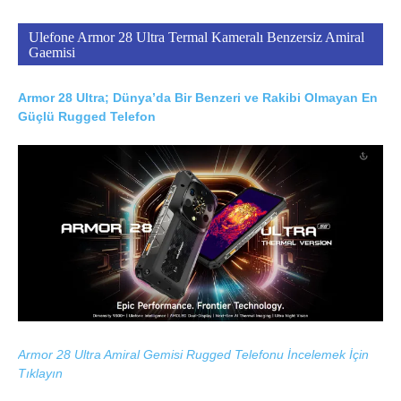
Ulefone Armor 28 Ultra Termal Kameralı Benzersiz Amiral
Gaemisi
Armor 28 Ultra; Dünya’da Bir Benzeri ve Rakibi Olmayan En
Güçlü Rugged Telefon
Armor 28 Ultra Amiral Gemisi Rugged Telefonu İncelemek İçin
Tıklayın