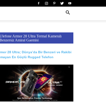
Ulefone Armor 28 Ultra Termal Kameralı
Benzersiz Amiral Gaemisi
mor 28 Ultra; Dünya’da Bir Benzeri ve Rakibi
lmayan En Güçlü Rugged Telefon