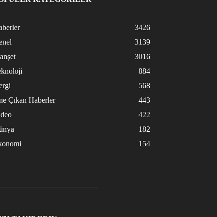
berler
3426
enel
3139
anşet
3016
knoloji
884
ergi
568
ne Çıkan Haberler
443
ideo
422
ünya
182
konomi
154