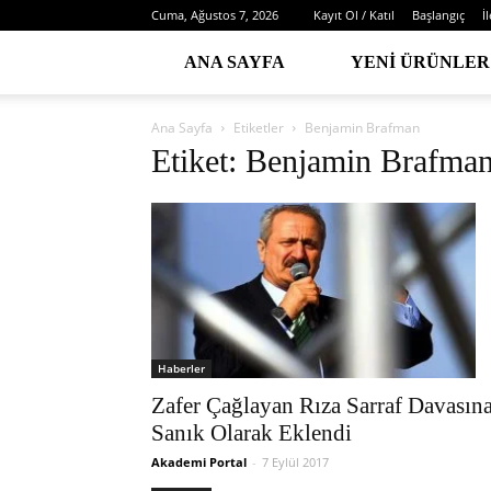
Cuma, Ağustos 7, 2026
Kayıt Ol / Katıl
Başlangıç
İ
ANA SAYFA
YENI ÜRÜNLER
Ana Sayfa
Etiketler
Benjamin Brafman
Etiket: Benjamin Brafma
Haberler
Zafer Çağlayan Rıza Sarraf Davasın
Sanık Olarak Eklendi
Akademi Portal
-
7 Eylül 2017