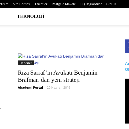
letişim
Site Haritası
Etiketler
Rastgele Makale
Dış Bağlantılar
Gizlilik
TEKNOLOJI
n
Haberler
Ar
O
Rıza Sarraf’ın Avukatı Benjamin
Brafman’dan yeni strateji
Akademi Portal
-
20 Haziran 2016
a