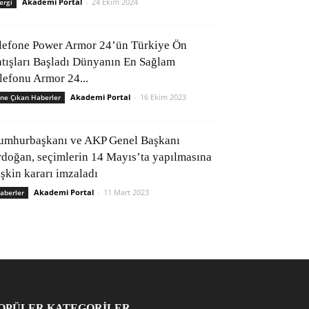
Akademi Portal
-
24 Ekim 2024
ergi
lefone Power Armor 24’ün Türkiye Ön
atışları Başladı Dünyanın En Sağlam
elefonu Armor 24...
Akademi Portal
-
16 Ekim 2023
ne Çıkan Haberler
umhurbaşkanı ve AKP Genel Başkanı
rdoğan, seçimlerin 14 Mayıs’ta yapılmasına
işkin kararı imzaladı
Akademi Portal
-
11 Mart 2023
aberler
OPÜLER KATEGORİLER