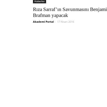
Haberler
Rıza Sarraf’ın Savunmasını Benjam
Brafman yapacak
Akademi Portal
-
17 Nisan 2016