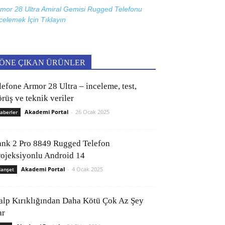
mor 28 Ultra Amiral Gemisi Rugged Telefonu
celemek İçin
Tıklayın
ÖNE ÇIKAN ÜRÜNLER
lefone Armor 28 Ultra – inceleme, test,
rüş ve teknik veriler
Akademi Portal
-
26 Ocak 2025
aberler
ank 2 Pro 8849 Rugged Telefon
rojeksiyonlu Android 14
Akademi Portal
-
4 Ocak 2025
anşet
alp Kırıklığından Daha Kötü Çok Az Şey
ar