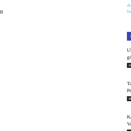
Ar
in
İn
U
gö
H
T
P
M
K
V