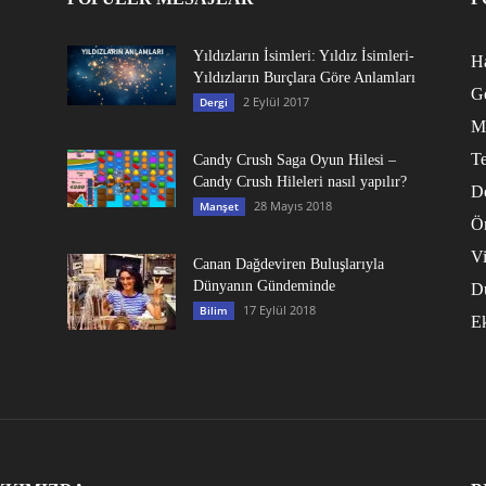
Yıldızların İsimleri: Yıldız İsimleri-
Ha
Yıldızların Burçlara Göre Anlamları
G
2 Eylül 2017
Dergi
M
Te
Candy Crush Saga Oyun Hilesi –
Candy Crush Hileleri nasıl yapılır?
D
28 Mayıs 2018
Manşet
Ö
V
Canan Dağdeviren Buluşlarıyla
Dünyanın Gündeminde
D
17 Eylül 2018
Bilim
E