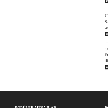
D
U
S
t
Ö
C
E
il
H
POPÜLER MESAJLAR
P