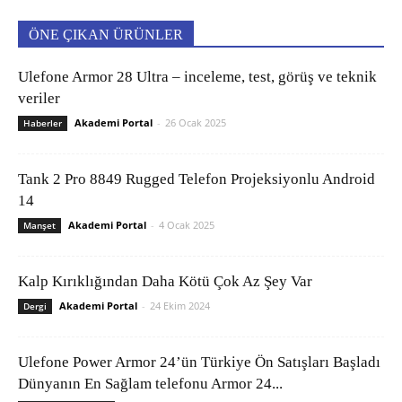
ÖNE ÇIKAN ÜRÜNLER
Ulefone Armor 28 Ultra – inceleme, test, görüş ve teknik
veriler
Akademi Portal
-
26 Ocak 2025
Haberler
Tank 2 Pro 8849 Rugged Telefon Projeksiyonlu Android
14
Akademi Portal
-
4 Ocak 2025
Manşet
Kalp Kırıklığından Daha Kötü Çok Az Şey Var
Akademi Portal
-
24 Ekim 2024
Dergi
Ulefone Power Armor 24’ün Türkiye Ön Satışları Başladı
Dünyanın En Sağlam telefonu Armor 24...