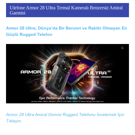
Ulefone Armor 28 Ultra Termal Kameralı Benzersiz Amiral
Gaemisi
Armor 28 Ultra; Dünya’da Bir Benzeri ve Rakibi Olmayan En
Güçlü Rugged Telefon
Armor 28 Ultra Amiral Gemisi Rugged Telefonu İncelemek İçin
Tıklayın