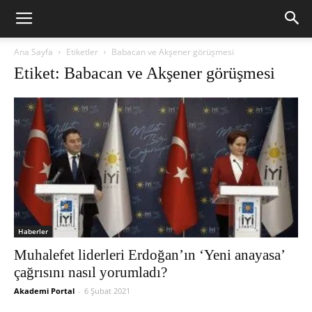
Ana Sayfa
Etiketler
Babacan ve Akşener görüşmesi
Etiket: Babacan ve Akşener görüşmesi
Haberler
Muhalefet liderleri Erdoğan’ın ‘Yeni anayasa’
çağrısını nasıl yorumladı?
Akademi Portal
-
6 Şubat 2021