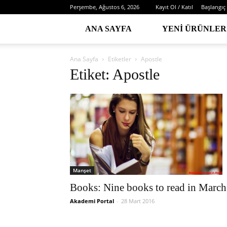
Perşembe, Ağustos 6, 2026
Kayıt Ol / Katıl
Başlangıç
ANA SAYFA
YENI ÜRÜNLER
Ana Sayfa
Etiketler
Apostle
Etiket: Apostle
Manşet
Books: Nine books to read in March
Akademi Portal
-
28 Mart 2016