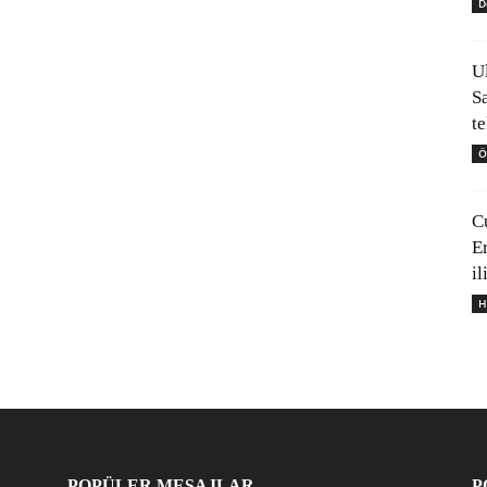
D
U
S
t
Ö
C
E
il
H
POPÜLER MESAJLAR
P