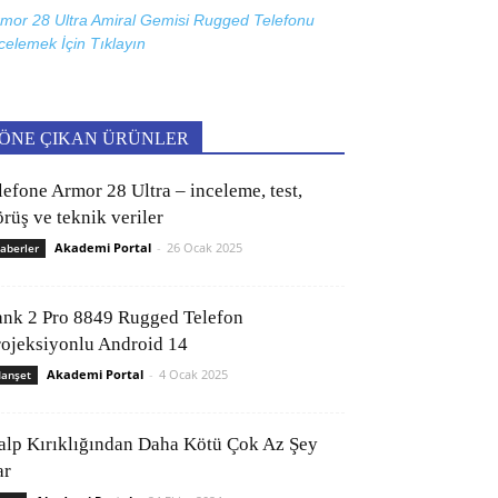
mor 28 Ultra Amiral Gemisi Rugged Telefonu
celemek İçin
Tıklayın
ÖNE ÇIKAN ÜRÜNLER
lefone Armor 28 Ultra – inceleme, test,
rüş ve teknik veriler
Akademi Portal
-
26 Ocak 2025
aberler
ank 2 Pro 8849 Rugged Telefon
rojeksiyonlu Android 14
Akademi Portal
-
4 Ocak 2025
anşet
alp Kırıklığından Daha Kötü Çok Az Şey
ar