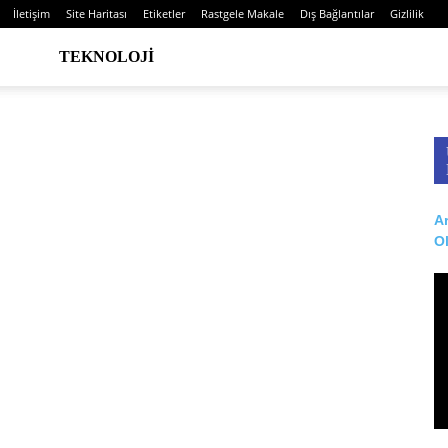
İletişim
Site Haritası
Etiketler
Rastgele Makale
Dış Bağlantılar
Gizlilik
TEKNOLOJI
Ar
O