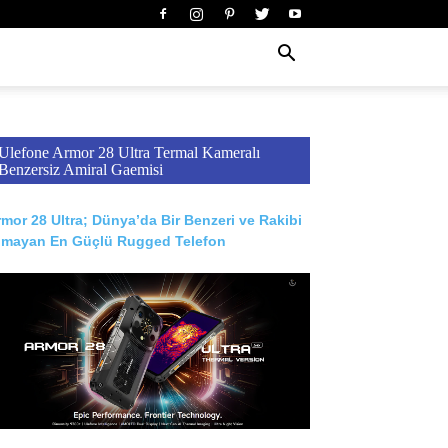
Ulefone Armor 28 Ultra Termal Kameralı
Benzersiz Amiral Gaemisi
mor 28 Ultra; Dünya’da Bir Benzeri ve Rakibi
lmayan En Güçlü Rugged Telefon