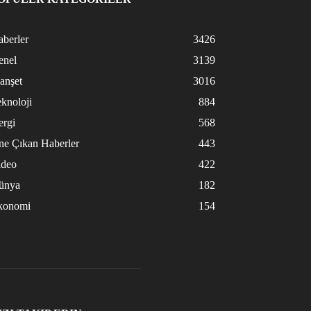
berler
3426
enel
3139
anşet
3016
knoloji
884
ergi
568
ne Çıkan Haberler
443
ideo
422
ünya
182
konomi
154