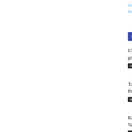
Ar
İn
U
gö
H
T
P
M
K
V