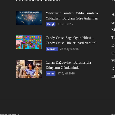
Yıldızların İsimleri: Yıldız İsimleri-
Ha
Yıldızların Burçlara Göre Anlamları
G
2 Eylül 2017
Dergi
M
Te
Candy Crush Saga Oyun Hilesi –
Candy Crush Hileleri nasıl yapılır?
D
28 Mayıs 2018
Manşet
Ö
V
Canan Dağdeviren Buluşlarıyla
Dünyanın Gündeminde
D
17 Eylül 2018
Bilim
E