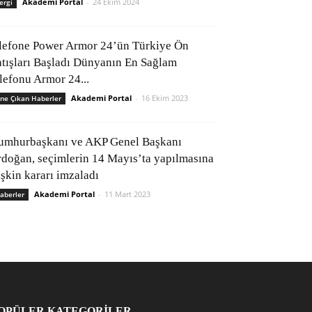
Akademi Portal
-
24 Ekim 2024
ergi
lefone Power Armor 24’ün Türkiye Ön
atışları Başladı Dünyanın En Sağlam
elefonu Armor 24...
Akademi Portal
-
16 Ekim 2023
ne Çıkan Haberler
umhurbaşkanı ve AKP Genel Başkanı
rdoğan, seçimlerin 14 Mayıs’ta yapılmasına
işkin kararı imzaladı
Akademi Portal
-
11 Mart 2023
aberler
OPÜLER KATEGORİLER