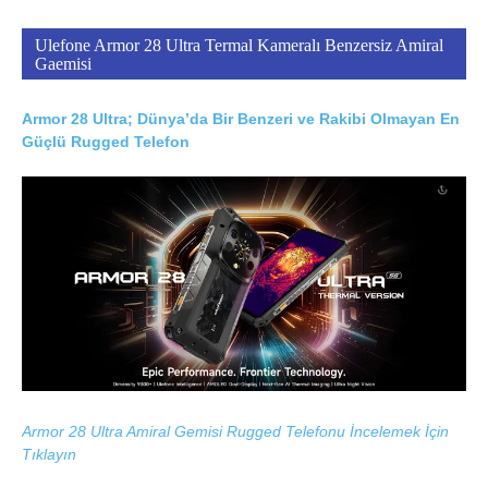
Ulefone Armor 28 Ultra Termal Kameralı Benzersiz Amiral
Gaemisi
Armor 28 Ultra; Dünya’da Bir Benzeri ve Rakibi Olmayan En
Güçlü Rugged Telefon
Armor 28 Ultra Amiral Gemisi Rugged Telefonu İncelemek İçin
Tıklayın