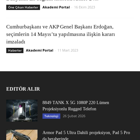
Akademi Portal
-
16 Ekim 2023
Öne Çıkan Haberler
Cumhurbaşkanı ve AKP Genel Başkanı Erdoğan,
seçimlerin 14 Mayıs’ta yapılmasına ilişkin kararı
imzaladı
Akademi Portal
-
11 Mart 2023
Haberler
EDITÖR ALIR
8849 TANK X 5G 1080P 220 Lümen
Projeksiyonlu Rugged Telefon
26 Şubat 2026
Teknoloji
Armor Pad 5 Ultra Dahili projeksiyon, Pad 5 Pro
da beraberinde...