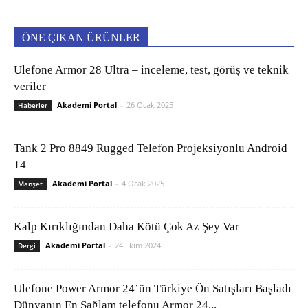
ÖNE ÇIKAN ÜRÜNLER
Ulefone Armor 28 Ultra – inceleme, test, görüş ve teknik
veriler
Akademi Portal
-
26 Ocak 2025
Haberler
Tank 2 Pro 8849 Rugged Telefon Projeksiyonlu Android
14
Akademi Portal
-
4 Ocak 2025
Manşet
Kalp Kırıklığından Daha Kötü Çok Az Şey Var
Akademi Portal
-
24 Ekim 2024
Dergi
Ulefone Power Armor 24’ün Türkiye Ön Satışları Başladı
Dünyanın En Sağlam telefonu Armor 24...