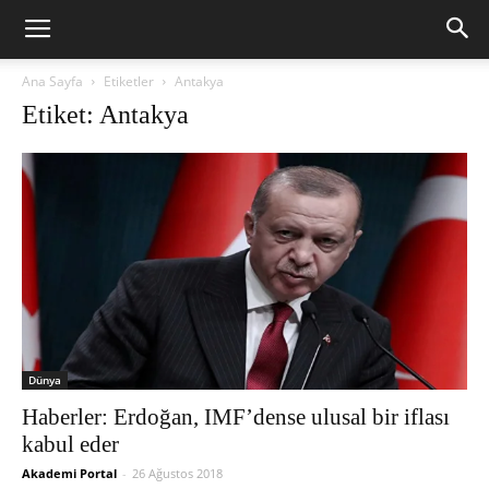
Ana Sayfa
Etiketler
Antakya
Etiket: Antakya
Dünya
Haberler: Erdoğan, IMF’dense ulusal bir iflası
kabul eder
Akademi Portal
-
26 Ağustos 2018