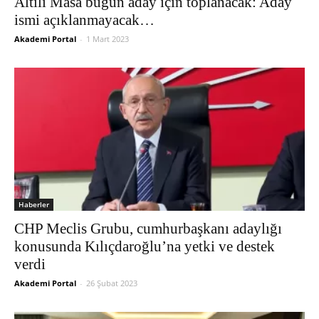
Altılı Masa bugün aday için toplanacak: Aday
ismi açıklanmayacak…
Akademi Portal
-
1 Mart 2023
Haberler
CHP Meclis Grubu, cumhurbaşkanı adaylığı
konusunda Kılıçdaroğlu’na yetki ve destek
verdi
Akademi Portal
-
26 Şubat 2023