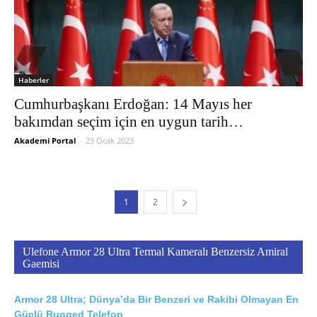
Haberler
Cumhurbaşkanı Erdoğan: 14 Mayıs her
bakımdan seçim için en uygun tarih…
Akademi Portal
-
23 Ocak 2023
1
2
Ulefone Armor 28 Ultra Termal Kameralı Benzersiz Amiral
Gaemisi
Armor 28 Ultra; Dünya’da Bir Benzeri ve Rakibi Olmayan En
Güçlü Rugged Telefon