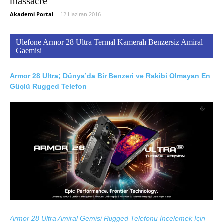
massacre
Akademi Portal
-
12 Haziran 2016
Ulefone Armor 28 Ultra Termal Kameralı Benzersiz Amiral
Gaemisi
Armor 28 Ultra; Dünya’da Bir Benzeri ve Rakibi Olmayan En
Güçlü Rugged Telefon
Armor 28 Ultra Amiral Gemisi Rugged Telefonu İncelemek İçin