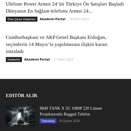
Ulefone Power Armor 24’ün Türkiye Ön Satışları Başladı
Dünyanın En Sağlam telefonu Armor 24...
Akademi Portal
-
16 Ekim 2023
Öne Çıkan Haberler
Cumhurbaşkanı ve AKP Genel Başkanı Erdoğan,
seçimlerin 14 Mayıs’ta yapılmasına ilişkin kararı
imzaladı
Akademi Portal
-
11 Mart 2023
Haberler
EDITÖR ALIR
8849 TANK X 5G 1080P 220 Lümen
Projeksiyonlu Rugged Telefon
26 Şubat 2026
Teknoloji