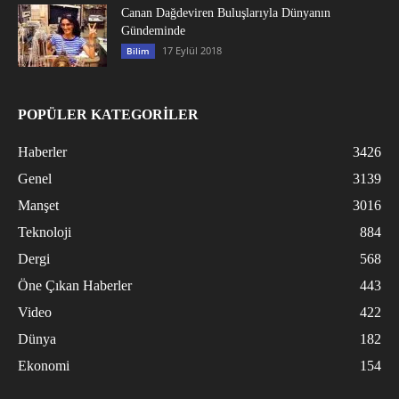
Canan Dağdeviren Buluşlarıyla Dünyanın
Gündeminde
17 Eylül 2018
Bilim
POPÜLER KATEGORİLER
Haberler
3426
Genel
3139
Manşet
3016
Teknoloji
884
Dergi
568
Öne Çıkan Haberler
443
Video
422
Dünya
182
Ekonomi
154