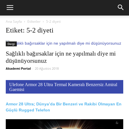
Ana Sayfa
Etiketler
5-2 diyeti
Etiket: 5-2 diyeti
Dergi
Sağlıklı bağırsaklar için ne yapılmalı diye mi
düşünüyorsunuz
Akademi Portal
-
20 Ağustos 2018
Ulefone Armor 28 Ultra Termal Kameralı Benzersiz Amiral
Gaemisi
Armor 28 Ultra; Dünya’da Bir Benzeri ve Rakibi Olmayan En
Güçlü Rugged Telefon