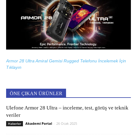
Armor 28 Ultra Amiral Gemisi Rugged Telefonu İncelemek İçin
Tıklayın
ÖNE ÇIKAN ÜRÜNLER
Ulefone Armor 28 Ultra – inceleme, test, görüş ve teknik
veriler
Akademi Portal
-
26 Ocak 2025
Haberler