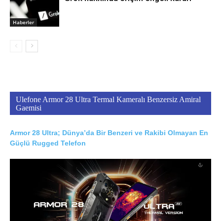
Haberler
Ulefone Armor 28 Ultra Termal Kameralı Benzersiz Amiral
Gaemisi
Armor 28 Ultra; Dünya’da Bir Benzeri ve Rakibi Olmayan En
Güçlü Rugged Telefon