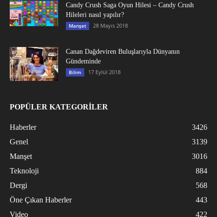
Candy Crush Saga Oyun Hilesi – Candy Crush
Hileleri nasıl yapılır?
28 Mayıs 2018
Manşet
Canan Dağdeviren Buluşlarıyla Dünyanın
Gündeminde
17 Eylül 2018
Bilim
POPÜLER KATEGORİLER
Haberler
3426
Genel
3139
Manşet
3016
Teknoloji
884
Dergi
568
Öne Çıkan Haberler
443
Video
422