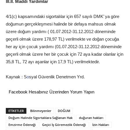
III.II. Maddi Yardımlar
4/1(c) kapsamındaki sigortalılar için 657 sayılı DMK’ ya göre
doğumun gerçekleşmesi halinde bir defaya mahsus olmak
üzere doğum yardımı ( 01.07.2012-31.12.2012 döneminde
geçerli olmak üzere 178,97 TL) verilmekte ve doğan çocuğa
her ay için çocuk yardımı (01.07.2012-31.12.2012 döneminde
geçerli olmak üzere her bir çocuk için 72 aya kadar olanlar için
35,8 TL, 72 ayı aşanlar için 17,9 TL) verilmektedir.
Kaynak : S
o
syal Güvenlik Denetmen Yrd.
Facebook Hesabınız Üzerinden Yorum Yapın
ETİKETLER
Bilinmeyenler
DOĞUM
Doğum Halinde Sigortalılara Sağlanan Hak
duğuran hakları
Emzirme Ödeneği
Geçici İş Göremezlik Ödeneği
İzin Hakları