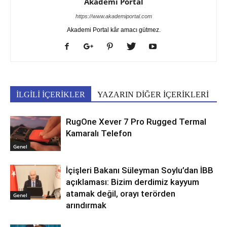
Akademi Portal
https://www.akademiportal.com
Akademi Portal kâr amacı gütmez.
İLGİLİ İÇERİKLER
YAZARIN DİĞER İÇERİKLERİ
RugOne Xever 7 Pro Rugged Termal
Kamaralı Telefon
Genel
İçişleri Bakanı Süleyman Soylu’dan İBB
açıklaması: Bizim derdimiz kayyum
atamak değil, orayı terörden
Genel
arındırmak