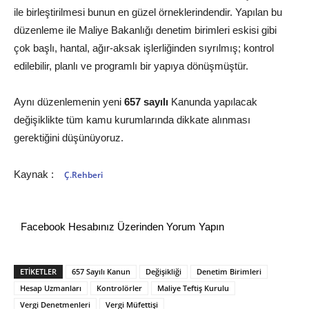
ile birleştirilmesi bunun en güzel örneklerindendir. Yapılan bu
düzenleme ile Maliye Bakanlığı denetim birimleri eskisi gibi
çok başlı, hantal, ağır-aksak işlerliğinden sıyrılmış; kontrol
edilebilir, planlı ve programlı bir yapıya dönüşmüştür.
Aynı düzenlemenin yeni
657 sayılı
Kanunda yapılacak
değişiklikte tüm kamu kurumlarında dikkate alınması
gerektiğini düşünüyoruz.
Kaynak :
Ç.Rehberi
Facebook Hesabınız Üzerinden Yorum Yapın
ETİKETLER
657 Sayılı Kanun
Değişikliği
Denetim Birimleri
Hesap Uzmanları
Kontrolörler
Maliye Teftiş Kurulu
Vergi Denetmenleri
Vergi Müfettişi