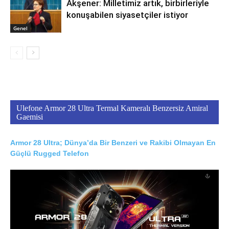
Akşener: Milletimiz artık, birbirleriyle
konuşabilen siyasetçiler istiyor
Genel
Ulefone Armor 28 Ultra Termal Kameralı Benzersiz Amiral
Gaemisi
Armor 28 Ultra; Dünya’da Bir Benzeri ve Rakibi Olmayan En
Güçlü Rugged Telefon