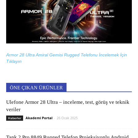
Armor 28 Ultra Amiral Gemisi Rugged Telefonu İncelemek İçin
Tıklayın
ÖNE ÇIKAN ÜRÜNLER
Ulefone Armor 28 Ultra – inceleme, test, görüş ve teknik
veriler
Akademi Portal
-
26 Ocak 2025
Haberler
Tank 2 Pro 8849 Rugged Telefon Projeksiyonlu Android