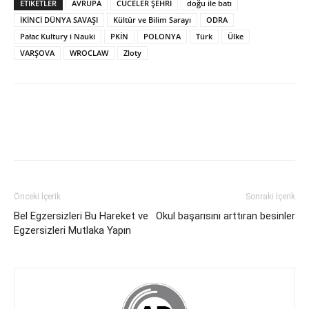
ETİKETLER
AVRUPA
CÜCELER ŞEHRİ
doğu ile batı
İKİNCİ DÜNYA SAVAŞI
Kültür ve Bilim Sarayı
ODRA
Pałac Kultury i Nauki
PKİN
POLONYA
Türk
Ülke
VARŞOVA
WROCLAW
Zloty
Önceki İçerik
Sonraki İçerik
Bel Egzersizleri Bu Hareket ve
Okul başarısını arttıran besinler
Egzersizleri Mutlaka Yapın