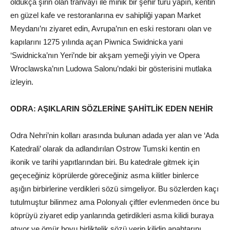
oldukça şirin olan tranvayı ile minik bir şehir turu yapın, kentin
en güzel kafe ve restoranlarına ev sahipliği yapan Market
Meydanı’nı ziyaret edin, Avrupa’nın en eski restoranı olan ve
kapılarını 1275 yılında açan Piwnica Swidnicka yani
‘Swidnicka’nın Yeri’nde bir akşam yemeği yiyin ve Opera
Wroclawska’nın Ludowa Salonu’ndaki bir gösterisini mutlaka
izleyin.
ODRA: AŞIKLARIN SÖZLERİNE ŞAHİTLİK EDEN NEHİR
Odra Nehri’nin kolları arasında bulunan adada yer alan ve ‘Ada
Katedrali’ olarak da adlandırılan Ostrow Tumski kentin en
ikonik ve tarihi yapıtlarından biri. Bu katedrale gitmek için
geçeceğiniz köprülerde göreceğiniz asma kilitler binlerce
aşığın birbirlerine verdikleri sözü simgeliyor. Bu sözlerden kaçı
tutulmuştur bilinmez ama Polonyalı çiftler evlenmeden önce bu
köprüyü ziyaret edip yanlarında getirdikleri asma kilidi buraya
atıyor ve ömür boyu birliktelik sözü verip kilidin anahtarını