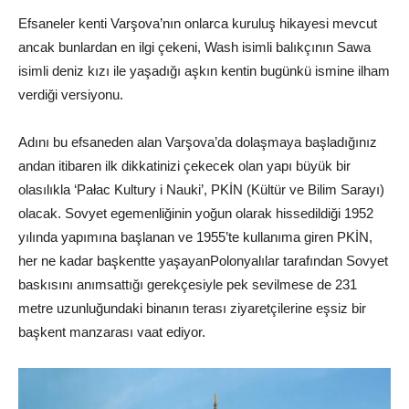
Efsaneler kenti Varşova’nın onlarca kuruluş hikayesi mevcut
ancak bunlardan en ilgi çekeni, Wash isimli balıkçının Sawa
isimli deniz kızı ile yaşadığı aşkın kentin bugünkü ismine ilham
verdiği versiyonu.
Adını bu efsaneden alan Varşova’da dolaşmaya başladığınız
andan itibaren ilk dikkatinizi çekecek olan yapı büyük bir
olasılıkla ‘Pałac Kultury i Nauki’, PKİN (Kültür ve Bilim Sarayı)
olacak. Sovyet egemenliğinin yoğun olarak hissedildiği 1952
yılında yapımına başlanan ve 1955’te kullanıma giren PKİN,
her ne kadar başkentte yaşayanPolonyalılar tarafından Sovyet
baskısını anımsattığı gerekçesiyle pek sevilmese de 231
metre uzunluğundaki binanın terası ziyaretçilerine eşsiz bir
başkent manzarası vaat ediyor.