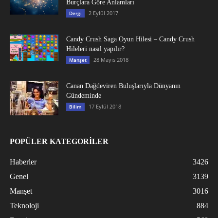
Burçlara Göre Anlamları
2 Eylül 2017
Dergi
Candy Crush Saga Oyun Hilesi – Candy Crush
Hileleri nasıl yapılır?
28 Mayıs 2018
Manşet
Canan Dağdeviren Buluşlarıyla Dünyanın
Gündeminde
17 Eylül 2018
Bilim
POPÜLER KATEGORİLER
Haberler
3426
Genel
3139
Manşet
3016
Teknoloji
884