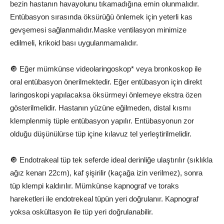
bezin hastanın havayolunu tıkamadığına emin olunmalıdır.
Entübasyon sırasında öksürüğü önlemek için yeterli kas
gevşemesi sağlanmalıdır.Maske ventilasyon minimize
edilmeli, krikoid bası uygulanmamalıdır.
🔘 Eğer mümkünse videolaringoskop* veya bronkoskop ile
oral entübasyon önerilmektedir. Eğer entübasyon için direkt
laringoskopi yapılacaksa öksürmeyi önlemeye ekstra özen
gösterilmelidir. Hastanın yüzüne eğilmeden, distal kısmı
klemplenmiş tüple entübasyon yapılır. Entübasyonun zor
olduğu düşünülürse tüp içine kılavuz tel yerleştirilmelidir.
🔘 Endotrakeal tüp tek seferde ideal derinliğe ulaştırılır (sıklıkla
ağız kenarı 22cm), kaf şişirilir (kaçağa izin verilmez), sonra
tüp klempi kaldırılır. Mümkünse kapnograf ve toraks
hareketleri ile endotrekeal tüpün yeri doğrulanır. Kapnograf
yoksa oskültasyon ile tüp yeri doğrulanabilir.