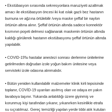
• Ekstübasyon sırasında sekresyonlara maruziyeti azaltmak
amacı ile ekstübasyon öncesi iki kat ıslak gazlı bez hastanın
burnuna ve ağzına örtülebilir /veya maske şeffaf bir naylon
örtünün altına alınır. Şeffaf örtünün altında sadece konnektör
kısmının poşeti delmesi sağlanarak maskenin örtünün altında
kaldığı görülerek hastanın ekstübasyonu şeffaf örtünün altında
yapılabilir.
• COVID-19’lu hastalar anestezi sonrası derlenme ünitelerine
getirilmeden doğrudan izole yoğun bakım ünitesine veya
servisteki izole odasına alınmalıdır.
• Bütün yeniden kullanılabilir malzemeler klinik kirli tepsisinde
toplanır, COVİD-19 uyarıları asılmış olan ve odaya en yakın
lavaboya taşınır. Yukarıda anlatıldığı üzere giyinmiş ve
korunmuş kişi tarafından yıkanır, yıkanırken kesinlikle etrafa
su sıçratılmaz. Gereç temizliği yapılan yerde tıbbi atık kutuları