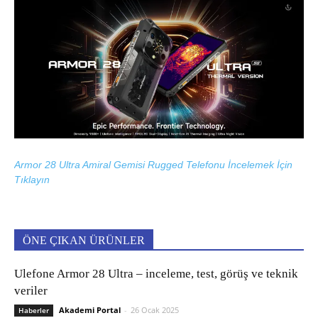
Armor 28 Ultra Amiral Gemisi Rugged Telefonu İncelemek İçin
Tıklayın
ÖNE ÇIKAN ÜRÜNLER
Ulefone Armor 28 Ultra – inceleme, test, görüş ve teknik
veriler
Akademi Portal
-
26 Ocak 2025
Haberler