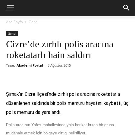
Ana Sayfa
Genel
Genel
Cizre’de zırhlı polis aracına
roketatarlı hain saldırı
Yazar:
Akademi Portal
-
8 Ağustos 2015
Şırnak’ın Cizre İlçesi’nde zırhlı polis aracına roketatarla
düzenlenen saldırıda bir polis memuru hayatını kaybetti, üç
polis memuru da yaralandı.
Polis aracının Yafes mahallesinde yola barikat kuran bir gruba
müdahale etmek için bölgeye gittiği belirtiliyor.