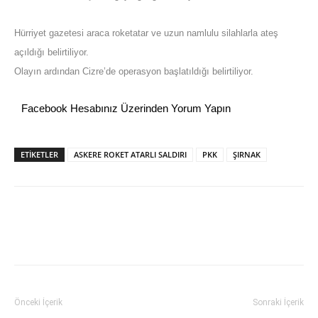
Hürriyet gazetesi araca roketatar ve uzun namlulu silahlarla ateş
açıldığı belirtiliyor.
Olayın ardından Cizre’de operasyon başlatıldığı belirtiliyor.
Facebook Hesabınız Üzerinden Yorum Yapın
ETİKETLER
ASKERE ROKET ATARLI SALDIRI
PKK
ŞIRNAK
Önceki İçerik
Sonraki İçerik