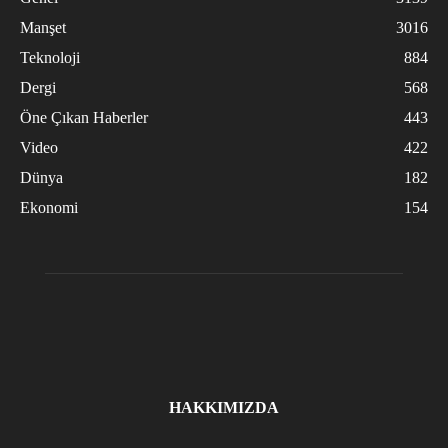
Manşet
3016
Teknoloji
884
Dergi
568
Öne Çıkan Haberler
443
Video
422
Dünya
182
Ekonomi
154
HAKKIMIZDA