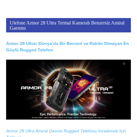
Ulefone Armor 28 Ultra Termal Kameralı Benzersiz Amiral
Gaemisi
Armor 28 Ultra; Dünya’da Bir Benzeri ve Rakibi Olmayan En
Güçlü Rugged Telefon
Armor 28 Ultra Amiral Gemisi Rugged Telefonu İncelemek İçin