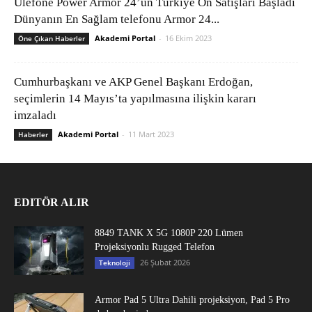
Ulefone Power Armor 24’ün Türkiye Ön Satışları Başladı
Dünyanın En Sağlam telefonu Armor 24...
Akademi Portal
-
16 Ekim 2023
Öne Çıkan Haberler
Cumhurbaşkanı ve AKP Genel Başkanı Erdoğan,
seçimlerin 14 Mayıs’ta yapılmasına ilişkin kararı
imzaladı
Akademi Portal
-
11 Mart 2023
Haberler
EDITÖR ALIR
8849 TANK X 5G 1080P 220 Lümen
Projeksiyonlu Rugged Telefon
26 Şubat 2026
Teknoloji
Armor Pad 5 Ultra Dahili projeksiyon, Pad 5 Pro