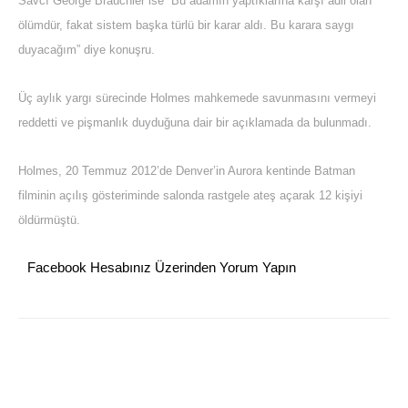
Savcı George Brauchler ise “Bu adamın yaptıklarına karşı adil olan
ölümdür, fakat sistem başka türlü bir karar aldı. Bu karara saygı
duyacağım” diye konuşru.
Üç aylık yargı sürecinde Holmes mahkemede savunmasını vermeyi
reddetti ve pişmanlık duyduğuna dair bir açıklamada da bulunmadı.
Holmes, 20 Temmuz 2012’de Denver’in Aurora kentinde Batman
filminin açılış gösteriminde salonda rastgele ateş açarak 12 kişiyi
öldürmüştü.
Facebook Hesabınız Üzerinden Yorum Yapın