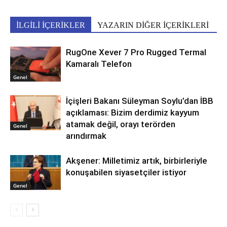
İLGİLİ İÇERİKLER
YAZARIN DİĞER İÇERİKLERİ
RugOne Xever 7 Pro Rugged Termal
Kamaralı Telefon
Genel
İçişleri Bakanı Süleyman Soylu’dan İBB
açıklaması: Bizim derdimiz kayyum
atamak değil, orayı terörden
Genel
arındırmak
Akşener: Milletimiz artık, birbirleriyle
konuşabilen siyasetçiler istiyor
Genel