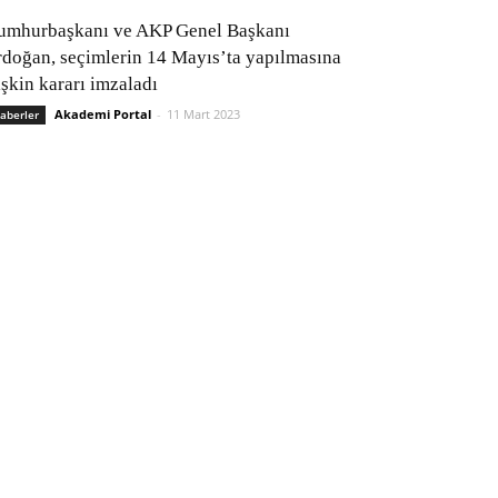
umhurbaşkanı ve AKP Genel Başkanı
rdoğan, seçimlerin 14 Mayıs’ta yapılmasına
işkin kararı imzaladı
Akademi Portal
-
11 Mart 2023
aberler