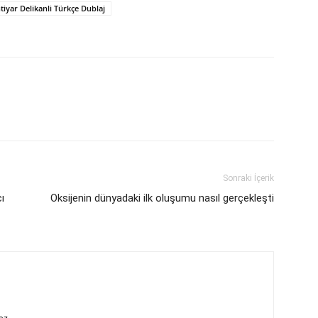
htiyar Delikanli Türkçe Dublaj
Sonraki İçerik
ı
Oksijenin dünyadaki ilk oluşumu nasıl gerçekleşti