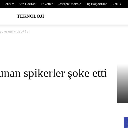
İletişim
Site Haritası
Etiketler
Rastgele Makale
Dış Bağlantılar
Gizlilik
TEKNOLOJI
 şoke etti video+18
unan spikerler şoke etti