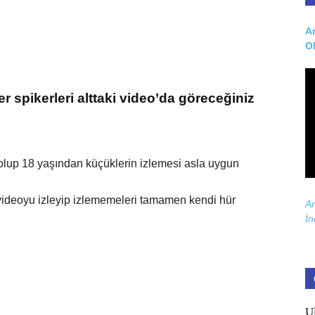
Ar
O
r spikerleri alttaki video’da göreceğiniz
.
 olup 18 yaşından küçüklerin izlemesi asla uygun
 videoyu izleyip izlememeleri tamamen kendi hür
Ar
İn
U