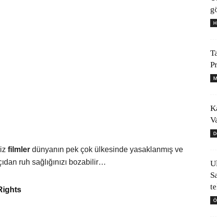
gö
H
T
P
M
K
V
D
niz
filmler
dünyanın pek çok ülkesinde yasaklanmış ve
açıdan ruh sağlığınızı bozabilir…
U
S
t
ights
Ö