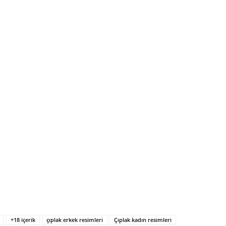
+18 içerik
çıplak erkek resimleri
Çıplak kadın resimleri