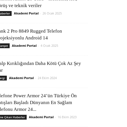
rüş ve teknik veriler
Akademi Portal
-
26 Ocak 2025
aberler
ank 2 Pro 8849 Rugged Telefon
rojeksiyonlu Android 14
Akademi Portal
-
4 Ocak 2025
anşet
alp Kırıklığından Daha Kötü Çok Az Şey
ar
Akademi Portal
-
24 Ekim 2024
ergi
lefone Power Armor 24’ün Türkiye Ön
atışları Başladı Dünyanın En Sağlam
elefonu Armor 24...
Akademi Portal
-
16 Ekim 2023
ne Çıkan Haberler