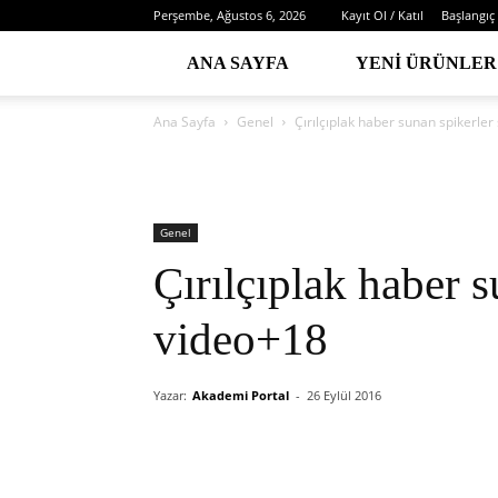
Perşembe, Ağustos 6, 2026
Kayıt Ol / Katıl
Başlangıç
ANA SAYFA
YENI ÜRÜNLER
Ana Sayfa
Genel
Çırılçıplak haber sunan spikerler
Genel
Çırılçıplak haber s
video+18
Yazar:
Akademi Portal
-
26 Eylül 2016