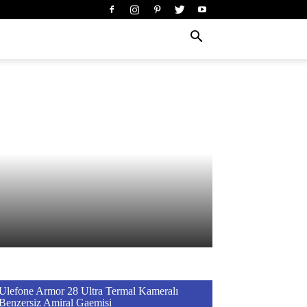
Ulefone Armor 28 Ultra Termal Kameralı
Benzersiz Amiral Gaemisi