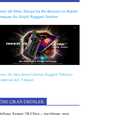
mor 28 Ultra; Dünya’da Bir Benzeri ve Rakibi
lmayan En Güçlü Rugged Telefon
mor 28 Ultra Amiral Gemisi Rugged Telefonu
celemek İçin
Tıklayın
ÖNE ÇIKAN ÜRÜNLER
lefone Armor 28 Ultra – inceleme, test,