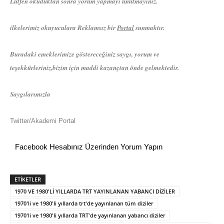
Lütfen okuduktan sonra yorum yapmayı unutmayınız.
ilkelerimiz okuyuculara Reklamsız bir
Portal
sunmaktır.
Buradaki emeklerimize göstereceğiniz saygı, yorum ve
teşekkürleriniz,bizim için maddi kazançtan önde gelmektedir.
Saygılarımızla
Twitter/Akademi Portal
Facebook Hesabınız Üzerinden Yorum Yapın
ETİKETLER
1970 VE 1980'Lİ YILLARDA TRT YAYINLANAN YABANCI DİZİLER
1970'li ve 1980'li yıllarda trt'de yayınlanan tüm diziler
1970'li ve 1980'li yıllarda TRT'de yayınlanan yabancı diziler