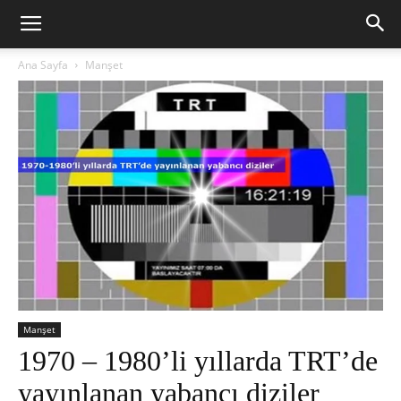
Ana Sayfa
Manşet
Manşet
1970 – 1980’li yıllarda TRT’de
yayınlanan yabancı diziler