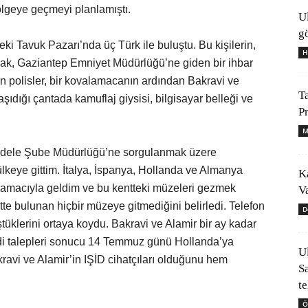
ölgeye geçmeyi planlamıştı.
U
gö
ki Tavuk Pazarı’nda üç Türk ile buluştu. Bu kişilerin,
H
Ancak, Gaziantep Emniyet Müdürlüğü’ne giden bir ihbar
en polisler, bir kovalamacanın ardından Bakravi ve
T
aşıdığı çantada kamuflaj giysisi, bilgisayar belleği ve
P
M
cadele Şube Müdürlüğü’ne sorgulanmak üzere
 ülkeye gittim. İtalya, İspanya, Hollanda ve Almanya
K
et amacıyla geldim ve bu kentteki müzeleri gezmek
V
tte bulunan hiçbir müzeye gitmediğini belirledi. Telefon
D
görüştüklerini ortaya koydu. Bakravi ve Alamir bir ay kadar
kendi talepleri sonucu 14 Temmuz günü Hollanda’ya
U
Bakravi ve Alamir’in IŞİD cihatçıları olduğunu hem
S
t
Ö