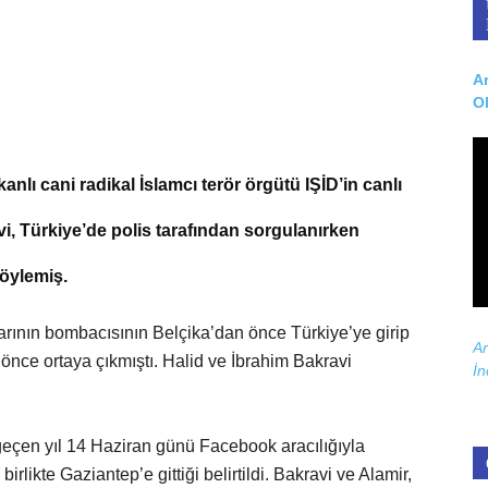
Ar
O
lı cani radikal İslamcı terör örgütü IŞİD’in canlı
, Türkiye’de polis tarafından sorgulanırken
söylemiş.
larının bombacısının Belçika’dan önce Türkiye’ye girip
Ar
a önce ortaya çıkmıştı. Halid ve İbrahim Bakravi
İn
geçen yıl 14 Haziran günü Facebook aracılığıyla
irlikte Gaziantep’e gittiği belirtildi. Bakravi ve Alamir,