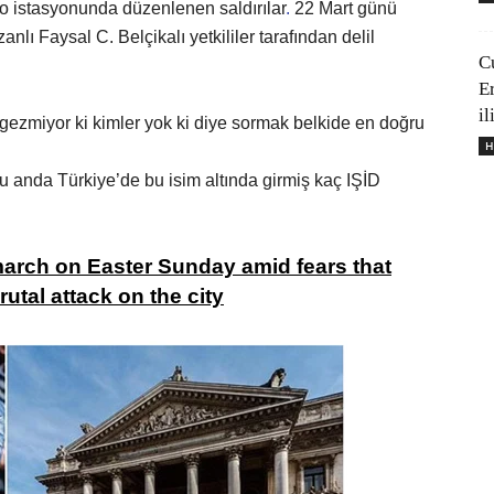
o istasyonunda düzenlenen saldırılar
.
22 Mart günü
anlı Faysal C. Belçikalı yetkililer tarafından delil
C
E
il
 gezmiyor ki kimler yok ki diye sormak belkide en doğru
H
 şu anda Türkiye’de bu isim altında girmiş kaç IŞİD
arch on Easter Sunday amid fears that
rutal attack on the city