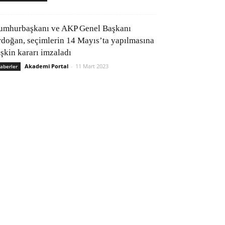
umhurbaşkanı ve AKP Genel Başkanı
rdoğan, seçimlerin 14 Mayıs’ta yapılmasına
işkin kararı imzaladı
Akademi Portal
-
11 Mart 2023
aberler