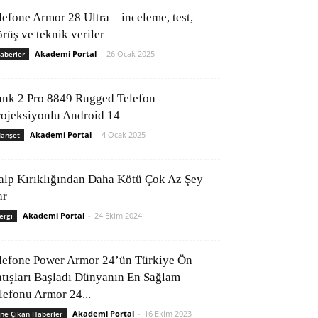
lefone Armor 28 Ultra – inceleme, test,
rüş ve teknik veriler
Akademi Portal
-
26 Ocak 2025
aberler
ank 2 Pro 8849 Rugged Telefon
rojeksiyonlu Android 14
Akademi Portal
-
4 Ocak 2025
anşet
alp Kırıklığından Daha Kötü Çok Az Şey
ar
Akademi Portal
-
24 Ekim 2024
ergi
lefone Power Armor 24’ün Türkiye Ön
atışları Başladı Dünyanın En Sağlam
elefonu Armor 24...
Akademi Portal
-
16 Ekim 2023
ne Çıkan Haberler