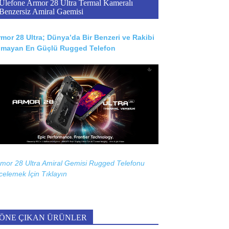
Ulefone Armor 28 Ultra Termal Kameralı
Benzersiz Amiral Gaemisi
mor 28 Ultra; Dünya’da Bir Benzeri ve Rakibi
lmayan En Güçlü Rugged Telefon
mor 28 Ultra Amiral Gemisi Rugged Telefonu
celemek İçin
Tıklayın
ÖNE ÇIKAN ÜRÜNLER