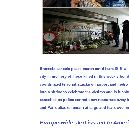
Brussels cancels peace march amid fears ISIS will
city in memory of those killed in this week’s bo
coordinated terrorist attacks on airport and met
into a shrine to celebrate the victims and is bl
cancelled as police cannot draw resources away
and Paris attacks remain at large and fears over 
Europe-wide alert issued to Ameri