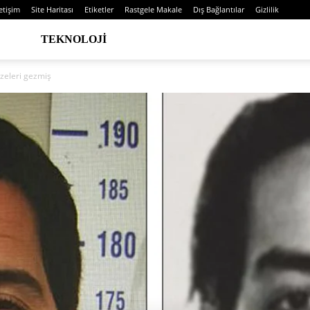
letişim
Site Haritası
Etiketler
Rastgele Makale
Dış Bağlantılar
Gizlilik
TEKNOLOJI
zeleri gezmiş