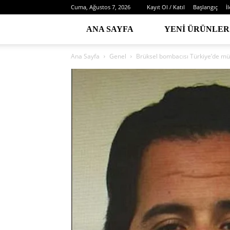
Cuma, Ağustos 7, 2026
Kayıt Ol / Katıl
Başlangıç
İ
ANA SAYFA
YENI ÜRÜNLER
Ana Sayfa
Genel
Brüksel bombacısı Türkiye’de mü