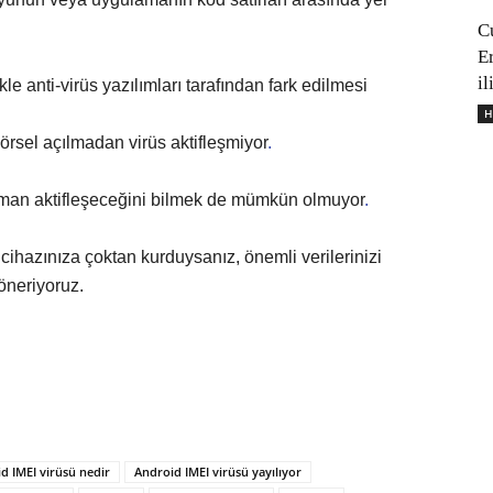
C
E
il
kle anti-virüs yazılımları tarafından fark edilmesi
H
görsel açılmadan virüs aktifleşmiyor
.
aman aktifleşeceğini bilmek de mümkün olmuyor
.
cihazınıza çoktan kurduysanız, önemli verilerinizi
 öneriyoruz.
d IMEI virüsü nedir
Android IMEI virüsü yayılıyor