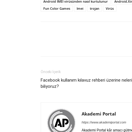
Android IMEI virüsünden nasıl kurtulunur
Android.Xin
Fun Color Games
Imei
trojan
Virüs
Önceki İçerik
Facebook kullanım kılavuz rehberi üzerine neleri
biliyoruz?
Akademi Portal
https://www.akademiportal.com
Akademi Portal kâr amacı gütm