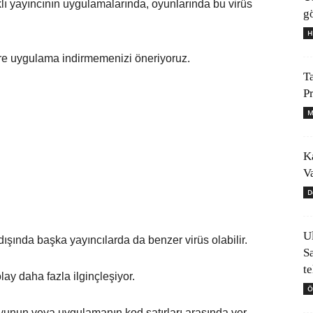
klı yayıncının uygulamalarında, oyunlarında bu virüs
gö
H
üre uygulama indirmemenizi öneriyoruz.
T
P
M
K
V
D
U
dışında başka yayıncılarda da benzer virüs olabilir.
S
t
y daha fazla ilginçleşiyor.
Ö
i oyunun veya uygulamanın kod satırları arasında yer