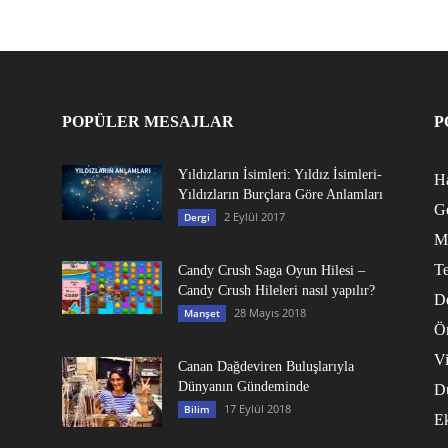
POPÜLER MESAJLAR
P
Yıldızların İsimleri: Yıldız İsimleri-
Ha
Yıldızların Burçlara Göre Anlamları
G
2 Eylül 2017
Dergi
M
Te
Candy Crush Saga Oyun Hilesi –
Candy Crush Hileleri nasıl yapılır?
D
28 Mayıs 2018
Manşet
Ö
V
Canan Dağdeviren Buluşlarıyla
Dünyanın Gündeminde
D
17 Eylül 2018
Bilim
E