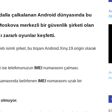
Ar
dalla çalkalanan Android dünyasında bu
O
 Moskova merkezli bir güvenlik şirketi olan
zararlı oyunlar keşfetti.
Web isimli şirket, bu trojanı Android.Xiny.19.origin olarak
i ise telefonunuzun
IMEI
numarasını çalması.
Ar
İn
aşamasında belirlenen
IMEI
numarasını uzak bir
 olmuyor.
U