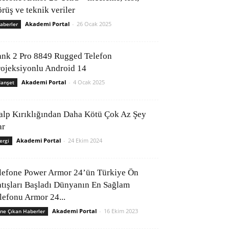
rüş ve teknik veriler
Akademi Portal
-
26 Ocak 2025
aberler
ank 2 Pro 8849 Rugged Telefon
rojeksiyonlu Android 14
Akademi Portal
-
4 Ocak 2025
anşet
alp Kırıklığından Daha Kötü Çok Az Şey
ar
Akademi Portal
-
24 Ekim 2024
ergi
lefone Power Armor 24’ün Türkiye Ön
atışları Başladı Dünyanın En Sağlam
elefonu Armor 24...
Akademi Portal
-
16 Ekim 2023
ne Çıkan Haberler