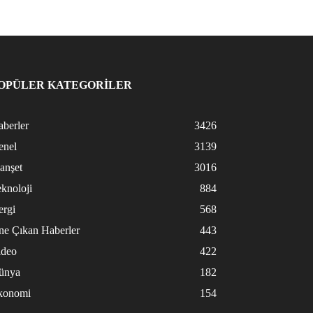
OPÜLER KATEGORİLER
berler
3426
enel
3139
anşet
3016
knoloji
884
ergi
568
ne Çıkan Haberler
443
ideo
422
ünya
182
konomi
154