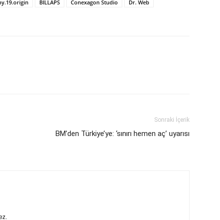
y.19.origin
BILLAPS
Conexagon Studio
Dr. Web
Sonraki İçerik
BM’den Türkiye’ye: ‘sınırı hemen aç’ uyarısı
ez.