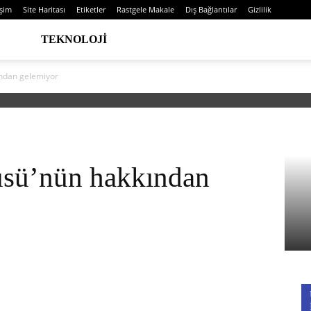
işim
Site Haritası
Etiketler
Rastgele Makale
Dış Bağlantılar
Gizlilik
TEKNOLOJI
ından gelemiyor
üsü’nün hakkından