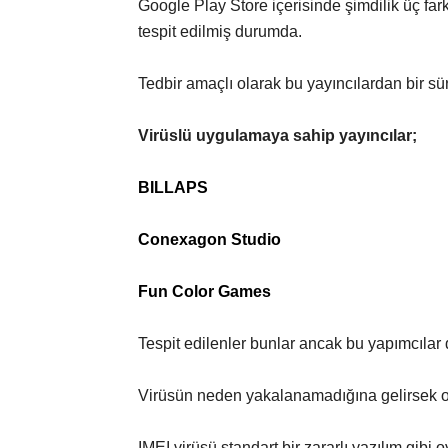
Google Play Store içerisinde şimdilik üç far
tespit edilmiş durumda.
Tedbir amaçlı olarak bu yayıncılardan bir s
Virüslü uygulamaya sahip yayıncılar;
BILLAPS
Conexagon Studio
Fun Color Games
Tespit edilenler bunlar ancak bu yapımcılar 
Virüsün neden yakalanamadığına gelirsek ola
IMEI virüsü standart bir zararlı yazılım gib