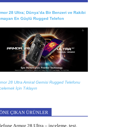
mor 28 Ultra; Dünya’da Bir Benzeri ve Rakibi
lmayan En Güçlü Rugged Telefon
mor 28 Ultra Amiral Gemisi Rugged Telefonu
celemek İçin
Tıklayın
ÖNE ÇIKAN ÜRÜNLER
lefone Armor 28 Ultra – inceleme, test,