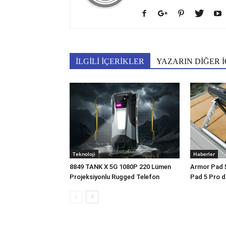
İLGİLİ İÇERİKLER
YAZARIN DİĞER İ
Teknoloji
Haberler
8849 TANK X 5G 1080P 220 Lümen
Armor Pad 5 
Projeksiyonlu Rugged Telefon
Pad 5 Pro d