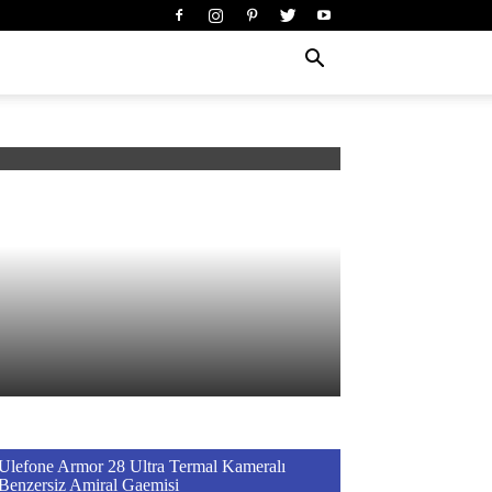
Ulefone Armor 28 Ultra Termal Kameralı
Benzersiz Amiral Gaemisi