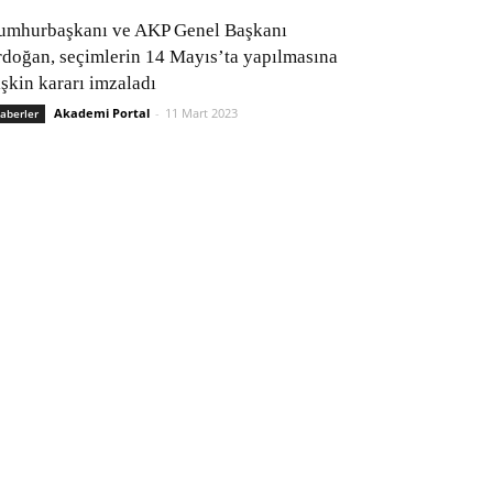
umhurbaşkanı ve AKP Genel Başkanı
rdoğan, seçimlerin 14 Mayıs’ta yapılmasına
işkin kararı imzaladı
Akademi Portal
-
11 Mart 2023
aberler