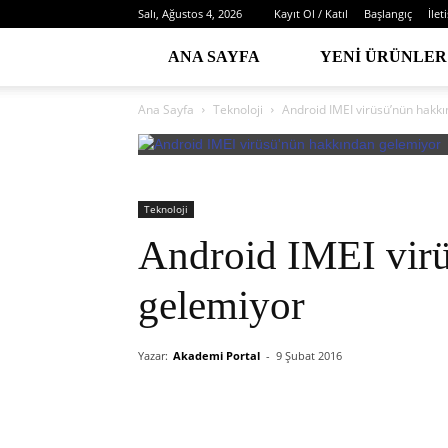
Salı, Ağustos 4, 2026
Kayıt Ol / Katıl
Başlangıç
İlet
ANA SAYFA
YENI ÜRÜNLER
Ana Sayfa
Teknoloji
Android IMEI virüsü’nün hakk
Teknoloji
Android IMEI vir
gelemiyor
Yazar:
Akademi Portal
-
9 Şubat 2016