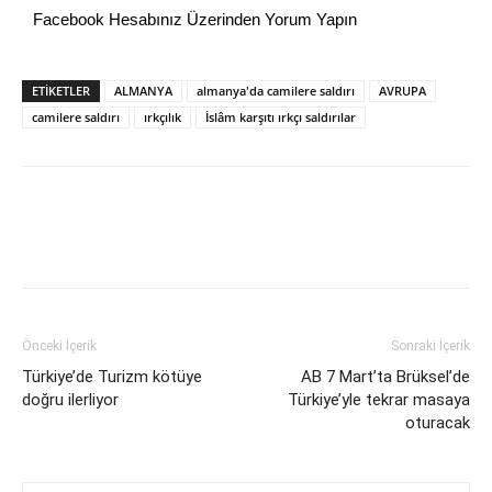
Facebook Hesabınız Üzerinden Yorum Yapın
ETİKETLER
ALMANYA
almanya'da camilere saldırı
AVRUPA
camilere saldırı
ırkçılık
İslâm karşıtı ırkçı saldırılar
Önceki İçerik
Sonraki İçerik
Türkiye’de Turizm kötüye
AB 7 Mart’ta Brüksel’de
doğru ilerliyor
Türkiye’yle tekrar masaya
oturacak