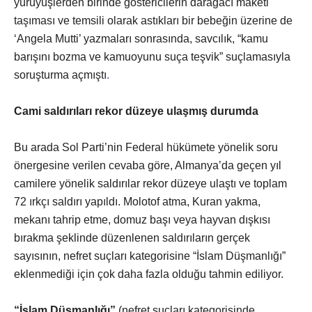
yürüyüşlerden birinde göstericilerin darağacı maketi
taşıması ve temsili olarak astıkları bir bebeğin üzerine de
‘Angela Mutti’ yazmaları sonrasında, savcılık, “kamu
barışını bozma ve kamuoyunu suça teşvik” suçlamasıyla
soruşturma açmıştı
.
Cami saldırıları rekor düzeye ulaşmış durumda
Bu arada Sol Parti’nin Federal hükümete yönelik soru
önergesine verilen cevaba göre, Almanya’da geçen yıl
camilere yönelik saldırılar rekor düzeye ulaştı ve toplam
72 ırkçı saldırı yapıldı. Molotof atma, Kuran yakma,
mekanı tahrip etme, domuz başı veya hayvan dışkısı
bırakma şeklinde düzenlenen saldırıların gerçek
sayısının, nefret suçları kategorisine “İslam Düşmanlığı”
eklenmediği için çok daha fazla olduğu tahmin ediliyor.
“İslam Düşmanlığı”
(nefret suçları kategorisinde