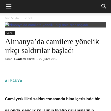
Ana Sayfa
Genel
Genel
Almanya’da camilere yönelik
ırkçı saldırılar başladı
Yazar:
Akademi Portal
-
27 Şubat 2016
ALMANYA
Cami yetkilileri saldırı esnasında bina içerisinde bir
salonda, gençlik kollarının tiyatro çalışmalarının