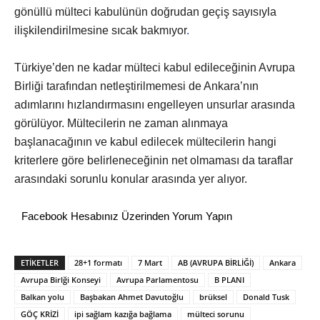
gönüllü mülteci kabulünün doğrudan geçiş sayısıyla
ilişkilendirilmesine sıcak bakmıyor
.
Türkiye’den ne kadar mülteci kabul edileceğinin Avrupa
Birliği tarafından netleştirilmemesi de Ankara’nın
adımlarını hızlandırmasını engelleyen unsurlar arasında
görülüyor. Mültecilerin ne zaman alınmaya
başlanacağının ve kabul edilecek mültecilerin hangi
kriterlere göre belirleneceğinin net olmaması da taraflar
arasındaki sorunlu konular arasında yer alıyor.
Facebook Hesabınız Üzerinden Yorum Yapın
ETİKETLER
28+1 formatı
7 Mart
AB (AVRUPA BİRLİĞİ)
Ankara
Avrupa Birlği Konseyi
Avrupa Parlamentosu
B PLANI
Balkan yolu
Başbakan Ahmet Davutoğlu
brüksel
Donald Tusk
GÖÇ KRİZİ
ipi sağlam kazığa bağlama
mülteci sorunu