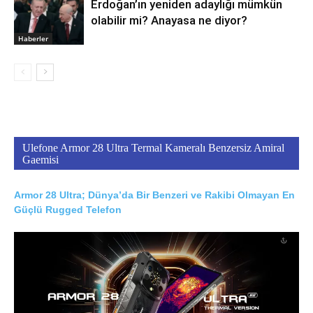
Erdoğan’ın yeniden adaylığı mümkün
olabilir mi? Anayasa ne diyor?
Haberler
Ulefone Armor 28 Ultra Termal Kameralı Benzersiz Amiral
Gaemisi
Armor 28 Ultra; Dünya’da Bir Benzeri ve Rakibi Olmayan En
Güçlü Rugged Telefon