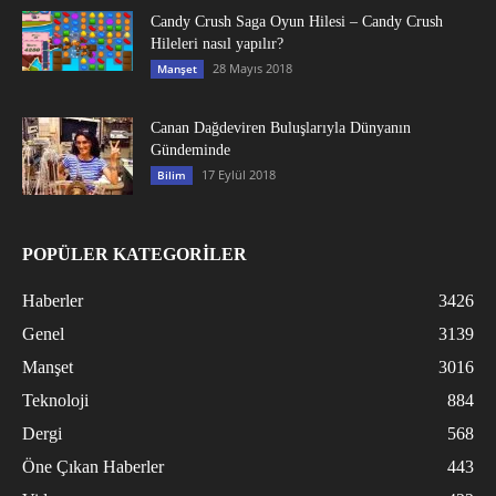
Candy Crush Saga Oyun Hilesi – Candy Crush
Hileleri nasıl yapılır?
28 Mayıs 2018
Manşet
Canan Dağdeviren Buluşlarıyla Dünyanın
Gündeminde
17 Eylül 2018
Bilim
POPÜLER KATEGORİLER
Haberler
3426
Genel
3139
Manşet
3016
Teknoloji
884
Dergi
568
Öne Çıkan Haberler
443