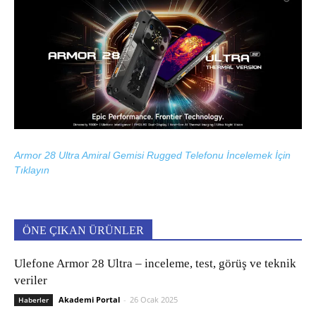
Armor 28 Ultra Amiral Gemisi Rugged Telefonu İncelemek İçin
Tıklayın
ÖNE ÇIKAN ÜRÜNLER
Ulefone Armor 28 Ultra – inceleme, test, görüş ve teknik
veriler
Akademi Portal
-
26 Ocak 2025
Haberler