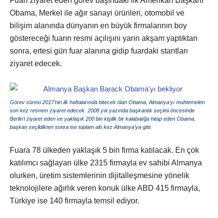
Fuarı ziyaret eden görev başındaki ilk Amerikan Başkanı
Obama, Merkel ile ağır sanayi ürünleri, otomobil ve
bilişim alanında dünyanın en büyük firmalarının boy
göstereceği fuarın resmi açılışıni yarın akşam yaptıktan
sonra, ertesi gün fuar alanına gidip fuardaki stantları
ziyaret edecek.
Görev süresi 2017’nin ilk haftalarında bitecek olan Obama, Almanya’yı muhtemelen
son kez resmen ziyaret edecek. 2008 yılı yazında başkanlık seçimi öncesinde
Berlin’i ziyaret eden ve yaklaşık 200 bin kişilik bir kalabalığa hitap eden Obama,
başkan seçildikten sonra ise toplam altı kez Almanya’ya gitti.
Fuara 78 ülkeden yaklaşık 5 bin firma katılacak. En çok
katılımcı sağlayan ülke 2315 firmayla ev sahibi Almanya
olurken, üretim sistemlerinin dijitalleşmesine yönelik
teknolojilere ağırlık veren konuk ülke ABD 415 firmayla,
Türkiye ise 140 firmayla temsil ediyor.