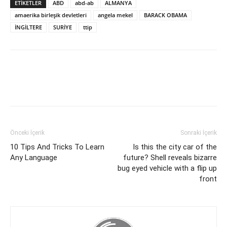
ETİKETLER
ABD
abd-ab
ALMANYA
amaerika birleşik devletleri
angela mekel
BARACK OBAMA
İNGİLTERE
SURİYE
ttip
Önceki İçerik
Sonraki İçerik
10 Tips And Tricks To Learn
Is this the city car of the
Any Language
future? Shell reveals bizarre
bug eyed vehicle with a flip up
front