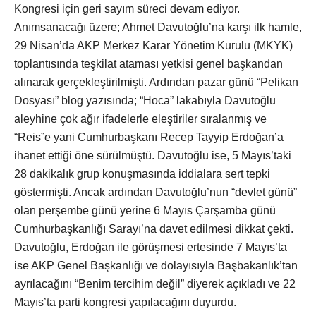
Kongresi için geri sayım süreci devam ediyor.
Anımsanacağı üzere; Ahmet Davutoğlu’na karşı ilk hamle,
29 Nisan’da AKP Merkez Karar Yönetim Kurulu (MKYK)
toplantısında teşkilat ataması yetkisi genel başkandan
alınarak gerçekleştirilmişti. Ardından pazar günü “Pelikan
Dosyası” blog yazısında; “Hoca” lakabıyla Davutoğlu
aleyhine çok ağır ifadelerle eleştiriler sıralanmış ve
“Reis”e yani Cumhurbaşkanı Recep Tayyip Erdoğan’a
ihanet ettiği öne sürülmüştü. Davutoğlu ise, 5 Mayıs’taki
28 dakikalık grup konuşmasında iddialara sert tepki
göstermişti. Ancak ardından Davutoğlu’nun “devlet günü”
olan perşembe günü yerine 6 Mayıs Çarşamba günü
Cumhurbaşkanlığı Sarayı’na davet edilmesi dikkat çekti.
Davutoğlu, Erdoğan ile görüşmesi ertesinde 7 Mayıs’ta
ise AKP Genel Başkanlığı ve dolayısıyla Başbakanlık’tan
ayrılacağını “Benim tercihim değil” diyerek açıkladı ve 22
Mayıs’ta parti kongresi yapılacağını duyurdu.