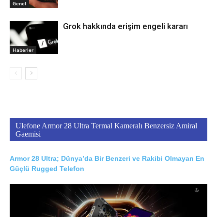
Genel
Grok hakkında erişim engeli kararı
Haberler
Ulefone Armor 28 Ultra Termal Kameralı Benzersiz Amiral
Gaemisi
Armor 28 Ultra; Dünya’da Bir Benzeri ve Rakibi Olmayan En
Güçlü Rugged Telefon