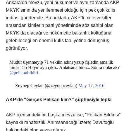
Ankara’da mevzu, yeni hükümet ve aynı zamanda AKP
MKYK’sının da yenilenmesi olduğu için pek çok kulis
iddiası gündemde. Bu noktada, AKP’li milletvekilleri
arasından kimlerin parti yönetiminde söz sahibi olan
MKYK’da olacağı ve hükümette bakanlık koltuğuna
gelebileceği en önemli kulis faaliyetine dönüşmüş
görünüyor.
Müdür üşenmeyip 71 vekilin adını yazıp fişledin ama ilk
turda 155 Hayır oyu çıktı.. Anlatsana biraz.. Sonra nolacak?
@pelikanbildiri
— Zeynep Ceylan (@zeynepceylan)
May 17, 2016
​AKP’de “Gerçek Pelikan kim?” şüphesiyle tepki
AKP içerisindeki bir başka mevzu ise, “Pelikan Bildirisi”
kaynaklı rahatsızlık. Anımsanacağı üzere; Davutoğlu
hakkındaki blog yazısı olarak