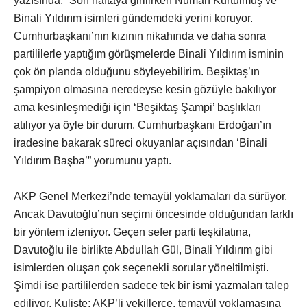
yazısında, “Son haftaya girilirken Numan Kurtulmuş ve
Binali Yıldırım isimleri gündemdeki yerini koruyor.
Cumhurbaşkanı’nın kızının nikahında ve daha sonra
partililerle yaptığım görüşmelerde Binali Yıldırım isminin
çok ön planda olduğunu söyleyebilirim. Beşiktaş’ın
şampiyon olmasına neredeyse kesin gözüyle bakılıyor
ama kesinleşmediği için ‘Beşiktaş Şampi’ başlıkları
atılıyor ya öyle bir durum. Cumhurbaşkanı Erdoğan’ın
iradesine bakarak süreci okuyanlar açısından ‘Binali
Yıldırım Başba’” yorumunu yaptı.
AKP Genel Merkezi’nde temayül yoklamaları da sürüyor.
Ancak Davutoğlu’nun seçimi öncesinde olduğundan farklı
bir yöntem izleniyor. Geçen sefer parti teşkilatına,
Davutoğlu ile birlikte Abdullah Gül, Binali Yıldırım gibi
isimlerden oluşan çok seçenekli sorular yöneltilmişti.
Şimdi ise partililerden sadece tek bir ismi yazmaları talep
ediliyor. Kuliste; AKP’li vekillerce, temayül yoklamasına