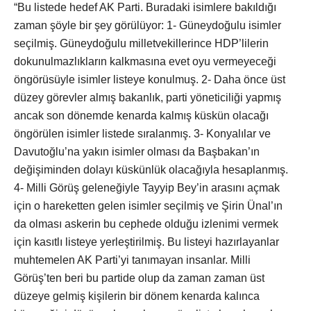
“Bu listede hedef AK Parti. Buradaki isimlere bakıldığı
zaman şöyle bir şey görülüyor: 1- Güneydoğulu isimler
seçilmiş. Güneydoğulu milletvekillerince HDP’lilerin
dokunulmazlıkların kalkmasına evet oyu vermeyeceği
öngörüsüyle isimler listeye konulmuş. 2- Daha önce üst
düzey görevler almış bakanlık, parti yöneticiliği yapmış
ancak son dönemde kenarda kalmış küskün olacağı
öngörülen isimler listede sıralanmış. 3- Konyalılar ve
Davutoğlu’na yakın isimler olması da Başbakan’ın
değişiminden dolayı küskünlük olacağıyla hesaplanmış.
4- Milli Görüş geleneğiyle Tayyip Bey’in arasını açmak
için o hareketten gelen isimler seçilmiş ve Şirin Ünal’ın
da olması askerin bu cephede olduğu izlenimi vermek
için kasıtlı listeye yerleştirilmiş. Bu listeyi hazırlayanlar
muhtemelen AK Parti’yi tanımayan insanlar. Milli
Görüş’ten beri bu partide olup da zaman zaman üst
düzeye gelmiş kişilerin bir dönem kenarda kalınca