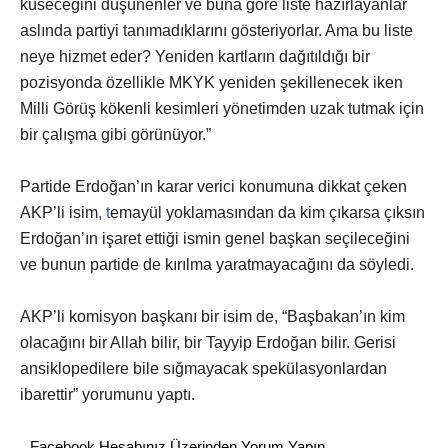
küseceğini düşünenler ve buna göre liste hazırlayanlar
aslında partiyi tanımadıklarını gösteriyorlar. Ama bu liste
neye hizmet eder? Yeniden kartların dağıtıldığı bir
pozisyonda özellikle MKYK yeniden şekillenecek iken
Milli Görüş kökenli kesimleri yönetimden uzak tutmak için
bir çalışma gibi görünüyor.”
Partide Erdoğan’ın karar verici konumuna dikkat çeken
AKP’li isim
, t
emayül yoklamasından da kim çıkarsa çıksın
Erdoğan’ın işaret ettiği ismin genel başkan seçileceğini
ve bunun partide de kırılma yaratmayacağını da söyledi.
AKP’li komisyon başkanı bir isim de, “Başbakan’ın kim
olacağını bir Allah bilir, bir Tayyip Erdoğan bilir. Gerisi
ansiklopedilere bile sığmayacak spekülasyonlardan
ibarettir” yorumunu yaptı.
Facebook Hesabınız Üzerinden Yorum Yapın