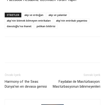
ETİKETLER
akp ve erdoğan
akp ve yalanlar
akp'nin bitmek bilmeyen entrikaları
akp'nin entrikalı yaşantısı
davutoğlu'na ihanet
pelikan bildirisi
Önceki İçerik
Sonraki İçerik
Harmony of the Seas:
Faydaları ile Mastürbasyon:
Dünya’nın en devasa gemisi
Mastürbasyonun bilinmeyenleri