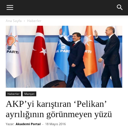
Ana Sayfa
Haberler
Haberler
Manşet
AKP’yi karıştıran ‘Pelikan’
ayrılığının görünmeyen yüzü
Yazar:
Akademi Portal
-
18 Mayıs 2016