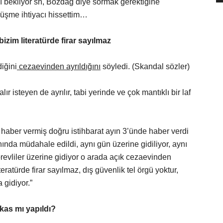
ı bekliyor sn, Bozdağ diye sormak gerektiğine
düşme ihtiyacı hissettim…
zim literatürde firar sayılmaz
iğini
cezaevinden ayrıldığını
söyledi. (Skandal sözler)
ır isteyen de ayrılır, tabi yerinde ve çok mantıklı bir laf
at haber vermiş doğru istihbarat ayın 3’ünde haber verdi
anında müdahale edildi, aynı gün üzerine gidiliyor, aynı
revliler üzerine gidiyor o arada açık cezaevinden
eratürde firar sayılmaz, dış güvenlik tel örgü yoktur,
 gidiyor.”
kas mı yapıldı?