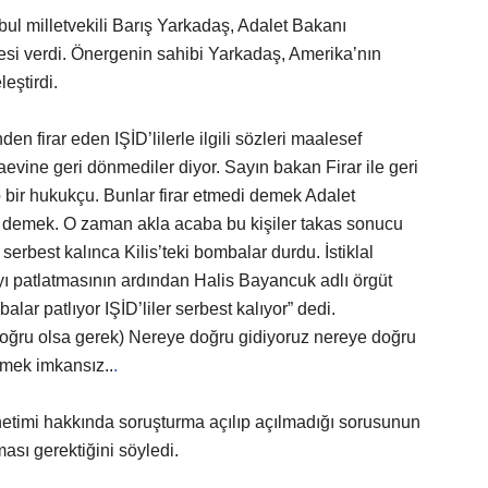
ul milletvekili Barış Yarkadaş, Adalet Bakanı
esi verdi. Önergenin sahibi Yarkadaş, Amerika’nın
eştirdi.
n firar eden IŞİD’lilerle ilgili sözleri maalesef
zaevine geri dönmediler diyor. Sayın bakan Firar ile geri
p bir hukukçu. Bunlar firar etmedi demek Adalet
ldı demek. O zaman akla acaba bu kişiler takas sonucu
 serbest kalınca Kilis’teki bombalar durdu. İstiklal
ı patlatmasının ardından Halis Bayancuk adlı örgüt
alar patlıyor IŞİD’liler serbest kalıyor” dedi.
doğru olsa gerek) Nereye doğru gidiyoruz nereye doğru
lmek imkansız..
.
netimi hakkında soruşturma açılıp açılmadığı sorusunun
ası gerektiğini söyledi.