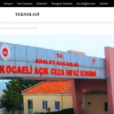
İletişim
Site Haritası
Etiketler
Rastgele Makale
Dış Bağlantılar
Gizlilik
TEKNOLOJI
D üyeleri büyük soru işareti