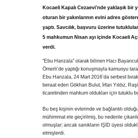
Kocaeli Kapalı Cezaevi’nde yaklaşık bir
oturan bir yakınlarının evini adres göster
yaptı. Savcılık, başvuru üzerine tutuklula
5 mahkumun Nisan ayı içinde Kocaeli Aç
verdi.
“Ebu Hanzala” olarak bilinen Hacı Bayancuk
Ömerli’de yaptığı konuşmayla kamuoyu tara
Ebu Hanzala, 24 Mart 2016’da serbest bırak
beraat eden Gökhan Bulut, İrfan Yıldız, Ra
ticaretinden mahkum oldukları için tutuklu bu
Bu beş kişinin evlerinde ve bağlantılı olduğ
mühimmat ele geçirilmiş, bu nedenle çıkarı
olmuşlar; ancak sanıkların IŞİD üyesi oldukl
etmişlerdi.