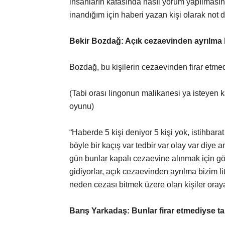
insanların kafasında nasıl yorum yapılmasın
inandığım için haberi yazan kişi olarak not 
Bekir Bozdağ: Açık cezaevinden ayrılma bi
Bozdağ, bu kişilerin cezaevinden firar etmed
(Tabi orası lingonun malikanesi ya isteyen kal
oyunu)
“Haberde 5 kişi deniyor 5 kişi yok, istihbar
böyle bir kaçış var tedbir var olay var diye 
gün bunlar kapalı cezaevine alınmak için gö
gidiyorlar, açık cezaevinden ayrılma bizim lit
neden cezası bitmek üzere olan kişiler oraya
Barış Yarkadaş: Bunlar firar etmediyse ta