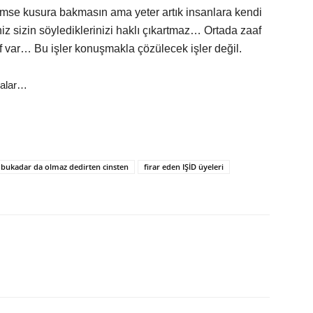
kimse kusura bakmasın ama yeter artık insanlara kendi
meniz sizin söylediklerinizi haklı çıkartmaz… Ortada zaaf
af var… Bu işler konuşmakla çözülecek işler değil.
malar…
bukadar da olmaz dedirten cinsten
firar eden IŞİD üyeleri