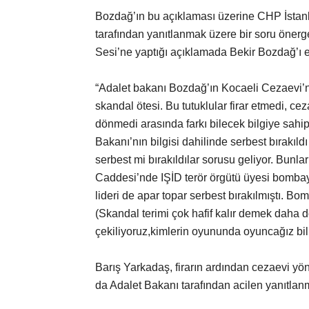
Bozdağ’ın bu açıklaması üzerine CHP İstanb
tarafından yanıtlanmak üzere bir soru önerg
Sesi’ne yaptığı açıklamada Bekir Bozdağ’ı el
“Adalet bakanı Bozdağ’ın Kocaeli Cezaevi’nde
skandal ötesi. Bu tutuklular firar etmedi, ce
dönmedi arasında farkı bilecek bilgiye sahi
Bakanı’nın bilgisi dahilinde serbest bırakı
serbest mi bırakıldılar sorusu geliyor. Bunlar
Caddesi’nde IŞİD terör örgütü üyesi bombay
lideri de apar topar serbest bırakılmıştı. Bomb
(Skandal terimi çok hafif kalır demek daha 
çekiliyoruz,kimlerin oyununda oyuncağız bi
Barış Yarkadaş, firarın ardından cezaevi yö
da Adalet Bakanı tarafından acilen yanıtlanm