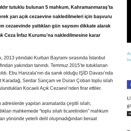
 yıldır tutuklu bulunan 5 mahkum, Kahramanmaraş’ta
erek yarı açık cezaevine nakledilmeleri için başvuru
rın cezaevinde yattıkları gün sayısını dikkate alarak
ık Ceza İnfaz Kurumu’na nakledilmesine karar
Ar
, 2013 yılındaki Kurban Bayramı sırasında İstanbul
İn
fından yakından tanındı. Temmuz 2015’te tutuklanan
ıldı. Ebu Hanzala’nın da sanık olduğu IŞİD Davası’nda
şit Karadağ, Serdar Sarıçam ve Duran Çoban toplu silah
lundukları Kocaeli Açık Cezaevi’nden firar ettiler.
U
u adreslerde yapılan aramalarda çeşitli silah,
gö
ldıkları mahkemede “toplu silah ticaretinden” mahkum
H
arı yönünde yeterli delil oluşmadığından beraat