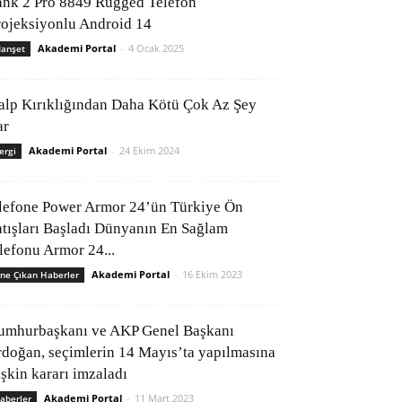
ank 2 Pro 8849 Rugged Telefon
rojeksiyonlu Android 14
Akademi Portal
-
4 Ocak 2025
anşet
alp Kırıklığından Daha Kötü Çok Az Şey
ar
Akademi Portal
-
24 Ekim 2024
ergi
lefone Power Armor 24’ün Türkiye Ön
atışları Başladı Dünyanın En Sağlam
elefonu Armor 24...
Akademi Portal
-
16 Ekim 2023
ne Çıkan Haberler
umhurbaşkanı ve AKP Genel Başkanı
rdoğan, seçimlerin 14 Mayıs’ta yapılmasına
işkin kararı imzaladı
Akademi Portal
-
11 Mart 2023
aberler