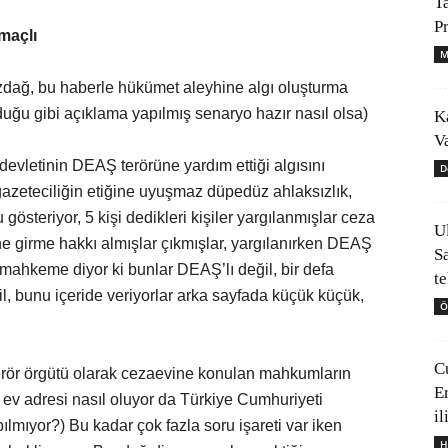
T
P
maçlı
M
zdağ, bu haberle hükümet aleyhine algı oluşturma
ğu gibi açıklama yapılmış senaryo hazır nasıl olsa)
K
V
devletinin DEAŞ terörüne yardım ettiği algısını
D
gazeteciliğin etiğine uyuşmaz düpedüz ahlaksızlık,
 gösteriyor, 5 kişi dedikleri kişiler yargılanmışlar ceza
U
ne girme hakkı almışlar çıkmışlar, yargılanırken DEAŞ
S
 mahkeme diyor ki bunlar DEAŞ’lı değil, bir defa
t
, bunu içeride veriyorlar arka sayfada küçük küçük,
Ö
C
terör örgütü olarak cezaevine konulan mahkumların
E
 ev adresi nasıl oluyor da Türkiye Cumhuriyeti
il
ılmıyor?) Bu kadar çok fazla soru işareti var iken
H