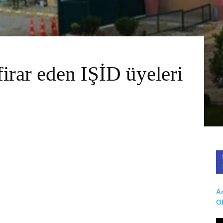
irar eden IŞİD üyeleri
Ar
O