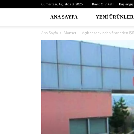
Cumartesi, Ağustos 8, 2026
Kayıt Ol / Katıl
Başlangıç
ANA SAYFA
YENI ÜRÜNLER
Ana Sayfa
Manşet
Açık cezaevinden firar eden IŞİ