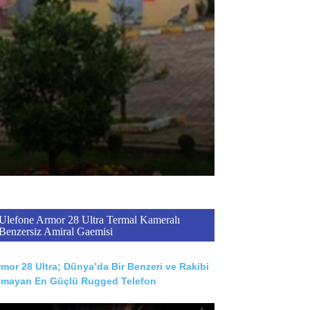
Ulefone Armor 28 Ultra Termal Kameralı
Benzersiz Amiral Gaemisi
mor 28 Ultra; Dünya’da Bir Benzeri ve Rakibi
lmayan En Güçlü Rugged Telefon