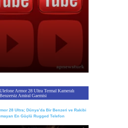
Ulefone Armor 28 Ultra Termal Kameralı
Benzersiz Amiral Gaemisi
mor 28 Ultra; Dünya’da Bir Benzeri ve Rakibi
lmayan En Güçlü Rugged Telefon