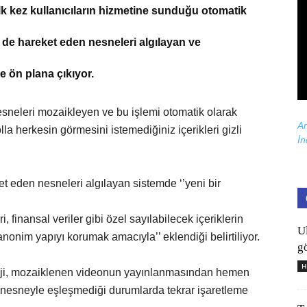
lk kez kullanıcıların hizmetine sunduğu otomatik
 de hareket eden nesneleri algılayan ve
e ön plana çıkıyor.
nesneleri mozaikleyen ve bu işlemi otomatik olarak
Ar
a herkesin görmesini istemediğiniz içerikleri gizli
İn
 eden nesneleri algılayan sistemde ‘’yeni bir
eri, finansal veriler gibi özel sayılabilecek içeriklerin
U
anonim yapıyı korumak amacıyla’’ eklendiği belirtiliyor.
gö
H
loji, mozaiklenen videonun yayınlanmasından hemen
n nesneyle eşleşmediği durumlarda tekrar işaretleme