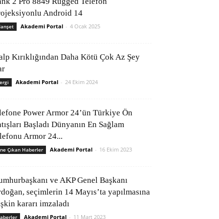
ank 2 Pro 8849 Rugged Telefon
rojeksiyonlu Android 14
Akademi Portal
-
4 Ocak 2025
anşet
alp Kırıklığından Daha Kötü Çok Az Şey
ar
Akademi Portal
-
24 Ekim 2024
ergi
lefone Power Armor 24’ün Türkiye Ön
atışları Başladı Dünyanın En Sağlam
elefonu Armor 24...
Akademi Portal
-
16 Ekim 2023
ne Çıkan Haberler
umhurbaşkanı ve AKP Genel Başkanı
rdoğan, seçimlerin 14 Mayıs’ta yapılmasına
işkin kararı imzaladı
Akademi Portal
-
11 Mart 2023
aberler