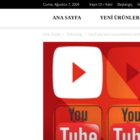
Cuma, Ağustos 7, 2026
Kayıt Ol / Katıl
Başlangıç
İ
ANA SAYFA
YENI ÜRÜNLER
Ana Sayfa
Teknoloji
YouTube’tan mozaikleme özell