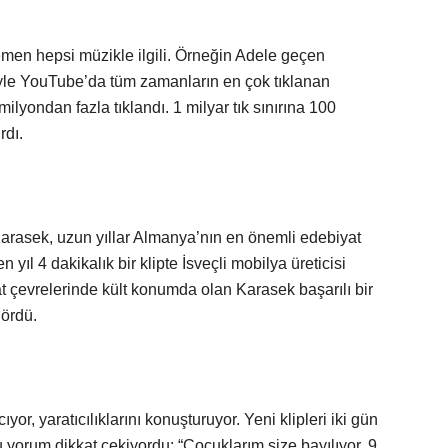
men hepsi müzikle ilgili. Örneğin Adele geçen
biyle YouTube’da tüm zamanların en çok tıklanan
milyondan fazla tıklandı. 1 milyar tık sınırına 100
rdı.
arasek, uzun yıllar Almanya’nın en önemli edebiyat
 yıl 4 dakikalık bir klipte İsveçli mobilya üreticisi
t çevrelerinde kült konumda olan Karasek başarılı bir
gördü.
or, yaratıcılıklarını konuşturuyor. Yeni klipleri iki gün
 yorum dikkat çekiyordu: “Çocuklarım size bayılıyor. 9