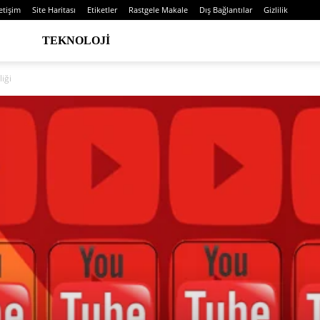
letişim
Site Haritası
Etiketler
Rastgele Makale
Dış Bağlantılar
Gizlilik
TEKNOLOJI
iği