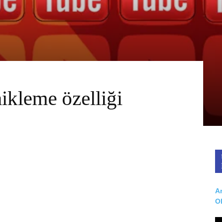
kleme özelliği
Ar
O