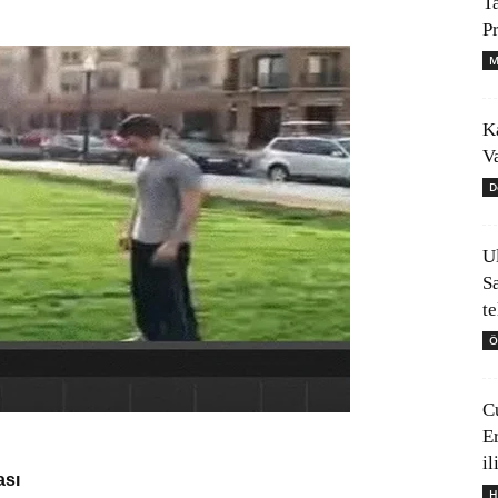
T
P
M
K
V
D
U
S
t
Ö
C
E
il
ası
H