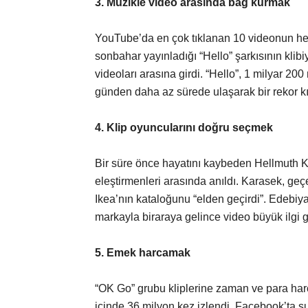
3. Müzikle video arasında bağ kurmak
YouTube’da en çok tıklanan 10 videonun he
sonbahar yayınladığı “Hello” şarkısının kli
videoları arasına girdi. “Hello”, 1 milyar 200 
günden daha az sürede ulaşarak bir rekor kı
4. Klip oyuncularını doğru seçmek
Bir süre önce hayatını kaybeden Hellmuth K
eleştirmenleri arasında anıldı. Karasek, geçen
Ikea’nın kataloğunu “elden geçirdi”. Edebiya
markayla biraraya gelince video büyük ilgi 
5. Emek harcamak
“OK Go” grubu kliplerine zaman ve para harcıy
içinde 36 milyon kez izlendi. Facebook’ta şu