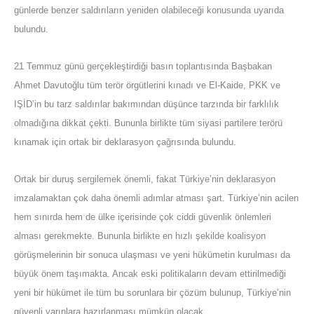
günlerde benzer saldırıların yeniden olabileceği konusunda uyarıda
bulundu.
21 Temmuz günü gerçekleştirdiği basın toplantısında Başbakan
Ahmet Davutoğlu tüm terör örgütlerini kınadı ve El-Kaide, PKK ve
IŞİD’in bu tarz saldırılar bakımından düşünce tarzında bir farklılık
olmadığına dikkat çekti. Bununla birlikte tüm siyasi partilere terörü
kınamak için ortak bir deklarasyon çağrısında bulundu.
Ortak bir duruş sergilemek önemli, fakat Türkiye’nin deklarasyon
imzalamaktan çok daha önemli adımlar atması şart. Türkiye’nin acilen
hem sınırda hem de ülke içerisinde çok ciddi güvenlik önlemleri
alması gerekmekte. Bununla birlikte en hızlı şekilde koalisyon
görüşmelerinin bir sonuca ulaşması ve yeni hükümetin kurulması da
büyük önem taşımakta. Ancak eski politikaların devam ettirilmediği
yeni bir hükümet ile tüm bu sorunlara bir çözüm bulunup, Türkiye’nin
güvenli yarınlara hazırlanması mümkün olacak.