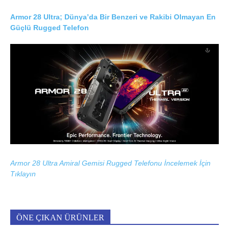
Armor 28 Ultra; Dünya’da Bir Benzeri ve Rakibi Olmayan En
Güçlü Rugged Telefon
Armor 28 Ultra Amiral Gemisi Rugged Telefonu İncelemek İçin
Tıklayın
ÖNE ÇIKAN ÜRÜNLER