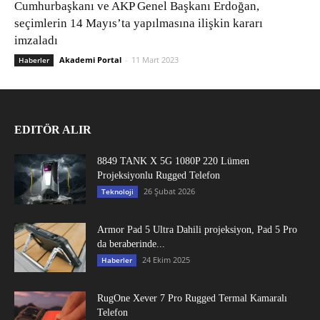
Cumhurbaşkanı ve AKP Genel Başkanı Erdoğan,
seçimlerin 14 Mayıs’ta yapılmasına ilişkin kararı
imzaladı
Akademi Portal
-
11 Mart 2023
Haberler
EDITÖR ALIR
8849 TANK X 5G 1080P 220 Lümen
Projeksiyonlu Rugged Telefon
26 Şubat 2026
Teknoloji
Armor Pad 5 Ultra Dahili projeksiyon, Pad 5 Pro
da beraberinde...
24 Ekim 2025
Haberler
RugOne Xever 7 Pro Rugged Termal Kamaralı
Telefon