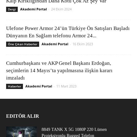
Kalp Kırıklığından Daha Kötü Çok Az Şey Var
Akademi Portal
-
24 Ekim 2024
Dergi
Ulefone Power Armor 24’ün Türkiye Ön Satışları Başladı
Dünyanın En Sağlam telefonu Armor 24...
Akademi Portal
-
16 Ekim 2023
Öne Çıkan Haberler
Cumhurbaşkanı ve AKP Genel Başkanı Erdoğan,
seçimlerin 14 Mayıs’ta yapılmasına ilişkin kararı
imzaladı
Akademi Portal
-
11 Mart 2023
Haberler
EDITÖR ALIR
8849 TANK X 5G 1080P 220 Lümen
Projeksiyonlu Rugged Telefon