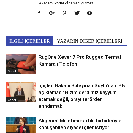
Akademi Portal kâr amacı gütmez.
İLGİLİ İÇERİKLER
YAZARIN DİĞER İÇERİKLERİ
RugOne Xever 7 Pro Rugged Termal
Kamaralı Telefon
Genel
İçişleri Bakanı Süleyman Soylu’dan İBB
açıklaması: Bizim derdimiz kayyum
atamak değil, orayı terörden
Genel
arındırmak
Akşener: Milletimiz artık, birbirleriyle
konuşabilen siyasetçiler istiyor