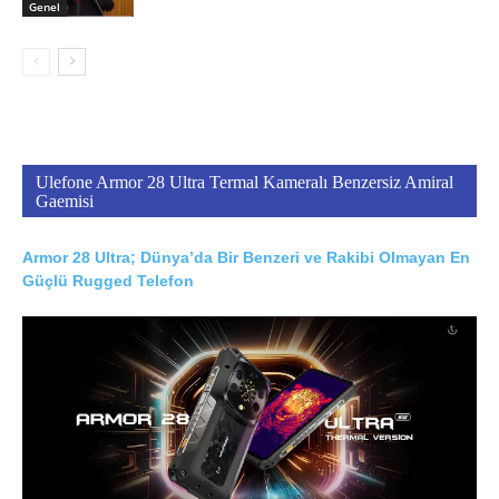
Genel
Ulefone Armor 28 Ultra Termal Kameralı Benzersiz Amiral
Gaemisi
Armor 28 Ultra; Dünya’da Bir Benzeri ve Rakibi Olmayan En
Güçlü Rugged Telefon