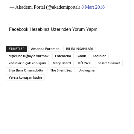
— Akademi Portal (@akademiportal)
8 Mart 2016
Facebook Hesabınız Üzerinden Yorum Yapın
ETİKETLER
Amanda Foreman
BİLİM İNSANLARI
dişlerine tuğlayla vurmak
Entemena
kadın
Kadınlar
kadınların çok konuşanı
Mary Beard
MÖ 2400
Sessiz Cinsiyet
Silja Bara Omarsdottir
The Silent Sex
Urukagina
Yersiz konuşan kadın