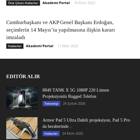
Akademi Portal
-
16 Ekim 2023
Öne Çıkan Haberler
Cumhurbaşkanı ve AKP Genel Başkanı Erdoğan,
seçimlerin 14 Mayıs’ta yapılmasına ilişkin kararı
imzaladı
Akademi Portal
-
11 Mart 2023
Haberler
EDITÖR ALIR
8849 TANK X 5G 1080P 220 Lümen
Projeksiyonlu Rugged Telefon
26 Şubat 2026
Teknoloji
Armor Pad 5 Ultra Dahili projeksiyon, Pad 5 Pro
da beraberinde...
24 Ekim 2025
Haberler