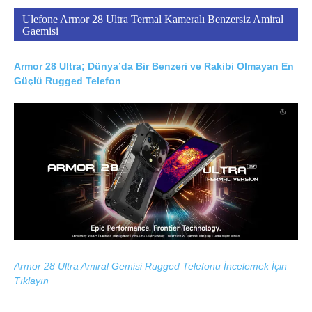
Ulefone Armor 28 Ultra Termal Kameralı Benzersiz Amiral
Gaemisi
Armor 28 Ultra; Dünya’da Bir Benzeri ve Rakibi Olmayan En
Güçlü Rugged Telefon
Armor 28 Ultra Amiral Gemisi Rugged Telefonu İncelemek İçin
Tıklayın