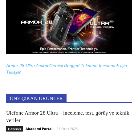
Armor 28 Ultra Amiral Gemisi Rugged Telefonu İncelemek İçin
Tıklayın
ÖNE ÇIKAN ÜRÜNLER
Ulefone Armor 28 Ultra – inceleme, test, görüş ve teknik
veriler
Akademi Portal
-
26 Ocak 2025
Haberler