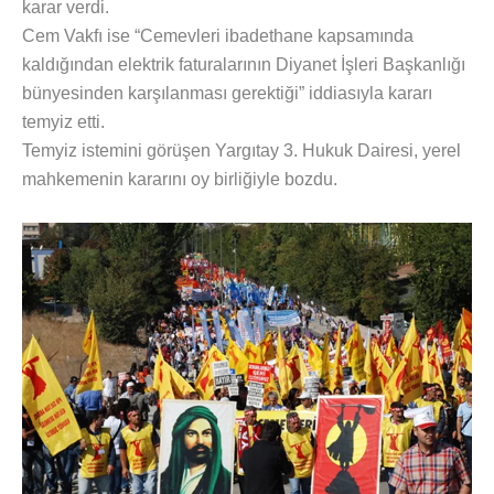
karar verdi.
Cem Vakfı ise “Cemevleri ibadethane kapsamında
kaldığından elektrik faturalarının Diyanet İşleri Başkanlığı
bünyesinden karşılanması gerektiği” iddiasıyla kararı
temyiz etti.
Temyiz istemini görüşen Yargıtay 3. Hukuk Dairesi, yerel
mahkemenin kararını oy birliğiyle bozdu.