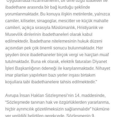
“Uygulamada nizamnamenin, bir dine özgü ibadetler ile
ibadethane arasında bir bağ kurduğu şeklinde
yorumlanmaktadır. Bu konuya ilişkin metinlerde, yalnızca
camiler, kiliseler, sinagoglar, mescitler ve küçük mahalle
camileri, açıkça sırasıyla Müslümanlık, Hristiyanlık ve
Musevilik dinlerinin ibadethaneleri olarak kabul
edilmektedir. İbadethane nitelemesinin hukuk düzeni
açısından pek çok önemli sonucu bulunmaktadır. Her
şeyden önce ibadethaneler birçok vergi ve harçtan muaf
tutulmaktadır. Buna ek olarak, elektrik faturaları Diyanet
İşleri Başkanlığının ödeneği ile karşılanmaktadır. Nihayet
imar planları yapılırken bazı yerler inşası birtakım
koşullara tabi ibadethanelere tahsis edilmektedir.”
Avrupa İnsan Hakları Sözleşmesi’nin 14. maddesinde,
“Sözleşmede tanınan hak ve özgürlüklerden yararlanma,
hiçbir ayrımcılık gözetilmeksizin sağlanmalıdır” hükmüne
yer verildiği belirtilen gerekçede, Sözleşmenin 9.