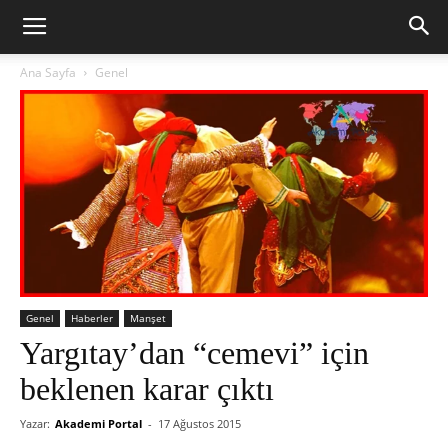
Ana Sayfa
Genel
Genel
Haberler
Manşet
Yargıtay’dan “cemevi” için
beklenen karar çıktı
Yazar:
Akademi Portal
-
17 Ağustos 2015