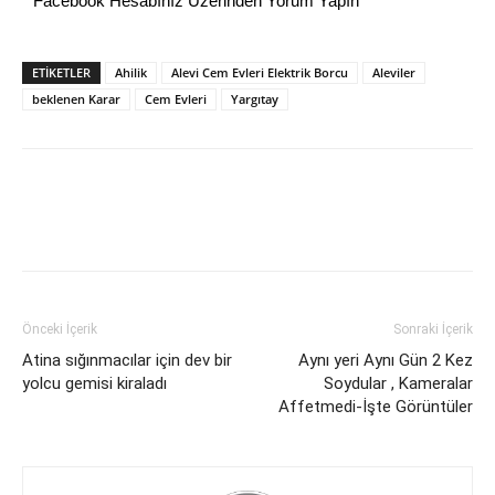
Facebook Hesabınız Üzerinden Yorum Yapın
ETİKETLER
Ahilik
Alevi Cem Evleri Elektrik Borcu
Aleviler
beklenen Karar
Cem Evleri
Yargıtay
Önceki İçerik
Sonraki İçerik
Atina sığınmacılar için dev bir
Aynı yeri Aynı Gün 2 Kez
yolcu gemisi kiraladı
Soydular , Kameralar
Affetmedi-İşte Görüntüler