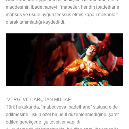
maddesinin ibadethaneyi, “mabetler, her din ibadethane
mahsus ve usule uygun teessüs etmiş kapalı mekanlar”
olarak tanımladığı kaydedildi.
“VERGİ VE HARÇTAN MUHAF”
Türk hukukunda, “mabet veya ibadethane” statüsü elde
edilmesine ilişkin özel bir usul düzenlenmediğine işaret
edilen gerekçede, şu tespitler yapıldı: