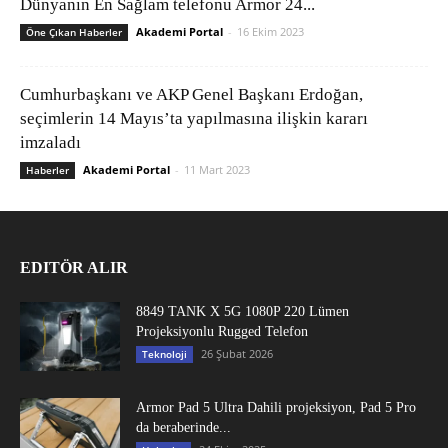
Dünyanın En Sağlam telefonu Armor 24...
Akademi Portal
-
16 Ekim 2023
Öne Çıkan Haberler
Cumhurbaşkanı ve AKP Genel Başkanı Erdoğan,
seçimlerin 14 Mayıs’ta yapılmasına ilişkin kararı
imzaladı
Akademi Portal
-
11 Mart 2023
Haberler
EDITÖR ALIR
8849 TANK X 5G 1080P 220 Lümen
Projeksiyonlu Rugged Telefon
26 Şubat 2026
Teknoloji
Armor Pad 5 Ultra Dahili projeksiyon, Pad 5 Pro
da beraberinde...