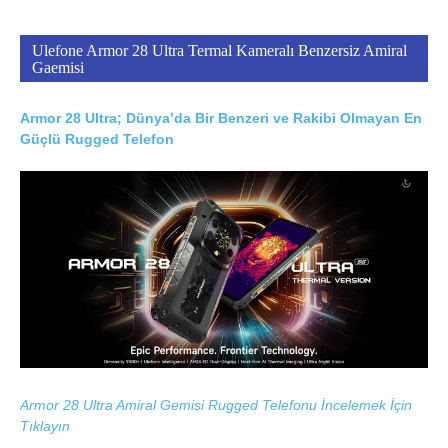
Ulefone Armor 28 Ultra Termal Kameralı Benzersiz Amiral
Gaemisi
Armor 28 Ultra; Dünya’da Bir Benzeri ve Rakibi Olmayan En
Güçlü Rugged Telefon
Armor 28 Ultra Amiral Gemisi Rugged Telefonu İncelemek İçin
Tıklayın