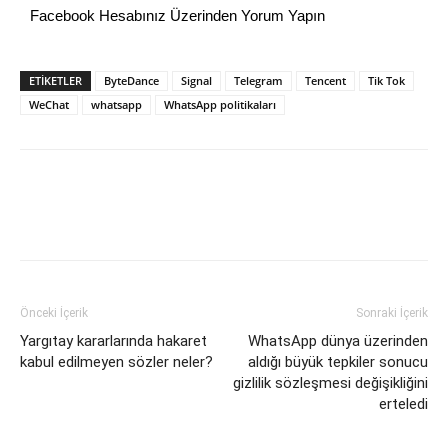
Facebook Hesabınız Üzerinden Yorum Yapın
ETİKETLER
ByteDance
Signal
Telegram
Tencent
Tik Tok
WeChat
whatsapp
WhatsApp politikaları
Önceki İçerik
Sonraki İçerik
Yargıtay kararlarında hakaret
WhatsApp dünya üzerinden
kabul edilmeyen sözler neler?
aldığı büyük tepkiler sonucu
gizlilik sözleşmesi değişikliğini
erteledi